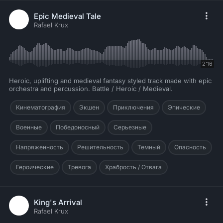
Epic Medieval Tale
Rafael Krux
2:16
Heroic, uplifting and medieval fantasy styled track made with epic
orchestra and percussion. Battle / Heroic / Medieval.
Кинематография
Экшен
Приключения
Эпические
Военные
Победоносный
Серьезные
Напряженность
Решительность
Темный
Опасность
Героические
Тревога
Храбрость / Отвага
King's Arrival
Rafael Krux