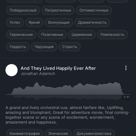
Победоносный
Патриотичные
Оптимистичные
Успех
Яркий
Волнующие
Драматичность
Героические
Позитивные
Церемония
Помпезность
Гордость
Чарующие
Страсть
And They Lived Happily Ever After
Jonathan Adamich
0:51
A grand and lively orchestral cue, almost fanfare like, Uplifting,
amazing and triumphant, Great for adventure movie, final coming-
together scene or any scene of excitement, wonderment,
amazement and happiness.
Кинематография
Эпические
Документалистика