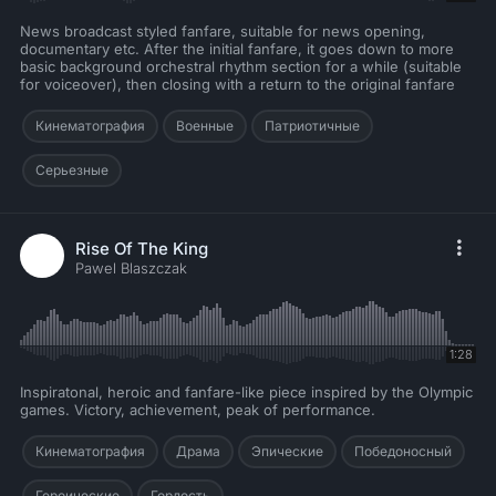
News broadcast styled fanfare, suitable for news opening,
documentary etc. After the initial fanfare, it goes down to more
basic background orchestral rhythm section for a while (suitable
for voiceover), then closing with a return to the original fanfare
Кинематография
Военные
Патриотичные
Серьезные
Rise Of The King
Pawel Blaszczak
1:28
Inspiratonal, heroic and fanfare-like piece inspired by the Olympic
games. Victory, achievement, peak of performance.
Кинематография
Драма
Эпические
Победоносный
Героические
Гордость