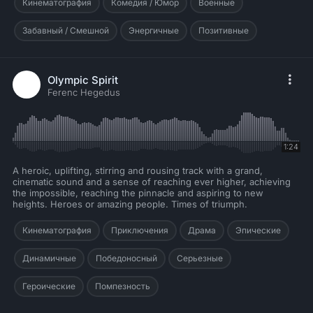
Кинематография
Комедия / Юмор
Военные
Забавный / Смешной
Энергичные
Позитивные
Olympic Spirit
Ferenc Hegedus
1:24
A heroic, uplifting, stirring and rousing track with a grand,
cinematic sound and a sense of reaching ever higher, achieving
the impossible, reaching the pinnacle and aspiring to new
heights. Heroes or amazing people. Times of triumph.
Кинематография
Приключения
Драма
Эпические
Динамичные
Победоносный
Серьезные
Героические
Помпезность