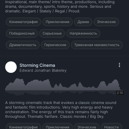
inspirational, main theme/ intro theme, productions, including
drama, documentary, sports, history and more. Serious and
dramatic. Elegant / Stately / Regal / Proud.
Кинематография
Приключения
Драма
Эпические
Победоносный
Серьезные
Напряженность
Драматичность
Героические
Тревожная неизвестность
Storming Cinema
Edward Jonathan Blakeley
2:10
A storming cinematic track that evokes a classic cinema sound
and fantastic film introductions. Very high energy and heavy
orchestration. The energy of this track remains fairly high
throughout. Thematic fanfare. Classic movies / Big Sky.
Кинематография
Приключения
Эпические
Новости