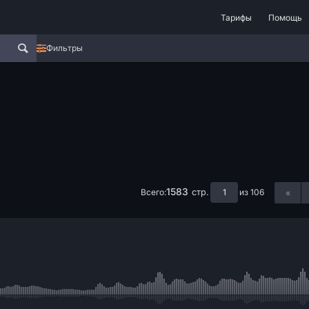
Тарифы
Помощь
Фильтры
1583
Всего:
из 106
стр.
«