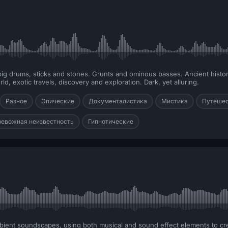
 drums, sticks and stones. Grunts and ominous basses. Ancient history, t
ld, exotic travels, discovery and exploration. Dark, yet alluring.
Разное
Эпические
Документалистика
Мистика
Путешес
ревожная неизвестность
Гипнотические
ambient soundscapes, using both musical and sound effect elements to c