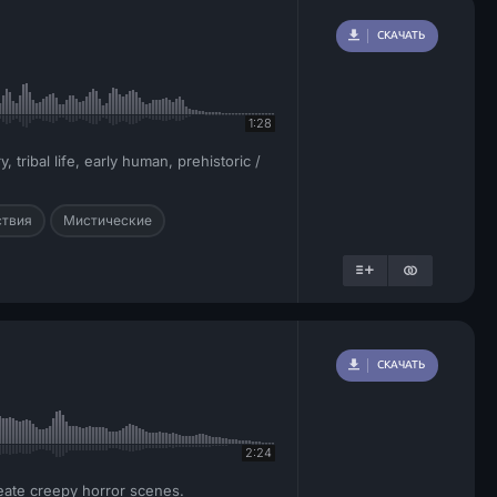
СКАЧАТЬ
1:28
ribal life, early human, prehistoric /
твия
Мистические
СКАЧАТЬ
2:24
reate creepy horror scenes.