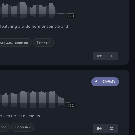
1:20
s featuring a wide horn ensemble and
огущественный
Темный
СКАЧАТЬ
1:02
d electronic elements.
вога
Нервный