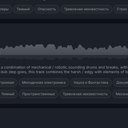
ллеры
Темный
Опасность
Тревожная неизвестность
Страх
h a combination of mechanical / robotic sounding drums and breaks, wit
/ dub step goes, this track combines the harsh / edgy with elements of b
тронная
Мелодичная электроника
Наука и Фантастика
Докум
Темный
Пространственные
Тревожная неизвестность
Механ