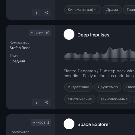
Кинематография
Драма
Три
миксов:
10
Deep Impulses
Композитор
Stefan Bode
Темп
Средний
Electro Deepstep / Dubstep track wit
melodies, Fairly melodic as dark dub 
Индастриал
Даунтемпо
Элек
Мистические
Технологичные
миксов:
3
Space Explorer
Композитор