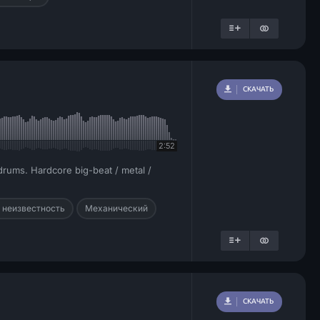
СКАЧАТЬ
2:52
e drums. Hardcore big-beat / metal /
 неизвестность
Механический
СКАЧАТЬ