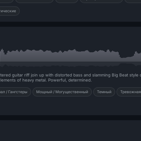
тические
iltered guitar riff join up with distorted bass and slamming Big Beat styl
 elements of heavy metal. Powerful, determined.
ал / Гангстеры
Мощный / Могущественный
Темный
Тревожная