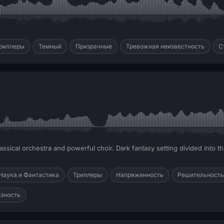
риллеры
Темный
Призрачные
Тревожная неизвестность
С
assical orchestra and powerful choir. Dark fantasy setting divided into thr
Наука и Фантастика
Триллеры
Напряженность
Решительность
зность