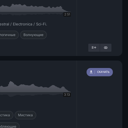
2:51
ral / Electronica / Sci-Fi.
логичные
Волнующие
СКАЧАТЬ
3:13
стика
Мистика
абляющие