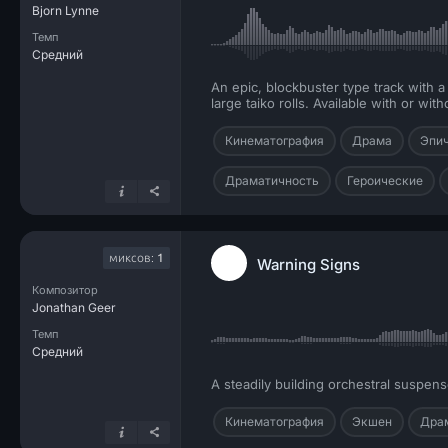
Bjorn Lynne
Темп
Средний
An epic, blockbuster type track with 
large taiko rolls. Available with or wit
Кинематография
Драма
Эпи
Драматичность
Героические
миксов:
1
Warning Signs
Композитор
Jonathan Geer
Темп
Средний
A steadily building orchestral suspen
Кинематография
Экшен
Дра