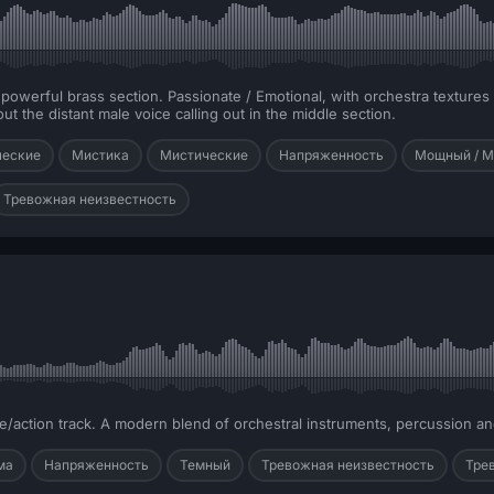
a powerful brass section. Passionate / Emotional, with orchestra texture
hout the distant male voice calling out in the middle section.
ческие
Мистика
Мистические
Напряженность
Мощный / М
Тревожная неизвестность
se/action track. A modern blend of orchestral instruments, percussion an
ма
Напряженность
Темный
Тревожная неизвестность
Тре