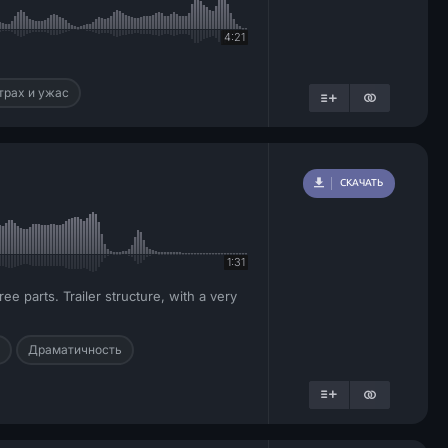
4:21
трах и ужас
СКАЧАТЬ
1:31
ee parts. Trailer structure, with a very
Драматичность