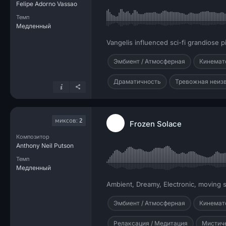
Felipe Adorno Vassao
Темп
Медленный
Vangelis influenced sci-fi grandiose p
Эмбиент / Атмосферная
Кинемат
Драматичность
Тревожная неиз
миксов:
2
Frozen Solace
Композитор
Anthony Neil Putson
Темп
Медленный
Ambient, Dreamy, Electronic, moving 
Эмбиент / Атмосферная
Кинемат
Релаксация / Медитация
Мистич