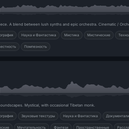
iece. A blend between lush synths and epic orchestra. Cinematic / Orchest
ография
Наука и Фантастика
Мистика
Мистические
Техно
вестность
Помпезность
soundscapes. Mystical, with occasional Tibetan monk.
ография
Звуковые текстуры
Наука и Фантастика
Документали
еские
Мечтательность
Фэнтези
Пространственные
Рассл