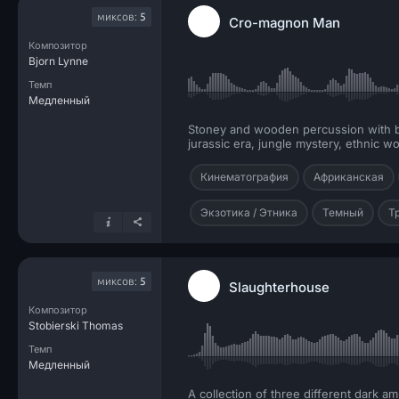
миксов:
5
Cro-magnon Man
Композитор
Bjorn Lynne
Темп
Медленный
Stoney and wooden percussion with big
jurassic era, jungle mystery, ethnic wor
Кинематография
Африканская
Экзотика / Этника
Темный
Т
миксов:
5
Slaughterhouse
Композитор
Stobierski Thomas
Темп
Медленный
A collection of three different dark 