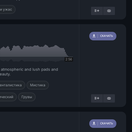
 и ужас
СКАЧАТЬ
2:56
h atmospheric and lush pads and
eauty.
енталистика
Мистика
ический
Грувы
СКАЧАТЬ