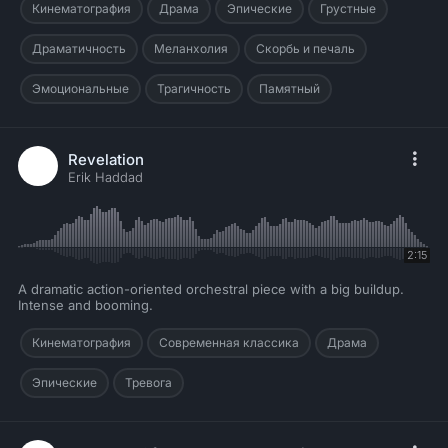
Кинематография
Драма
Эпические
Грустные
Драматичность
Меланхолия
Скорбь и печаль
Эмоциональные
Трагичность
Памятный
Revelation
Erik Haddad
2:15
A dramatic action-oriented orchestral piece with a big buildup.
Intense and booming.
Кинематография
Современная классика
Драма
Эпические
Тревога