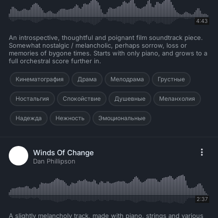
4:43
An introspective, thoughtful and poignant film soundtrack piece.
Somewhat nostalgic / melancholic, perhaps sorrow, loss or
memories of bygone times. Starts with only piano, and grows to a
full orchestral score further in.
Кинематография
Драма
Мелодрама
Грустные
Ностальгия
Спокойствие
Душевные
Меланхолия
Надежда
Нежность
Эмоциональные
Winds Of Change
Dan Phillipson
2:37
A slightly melancholy track, made with piano, strings and various