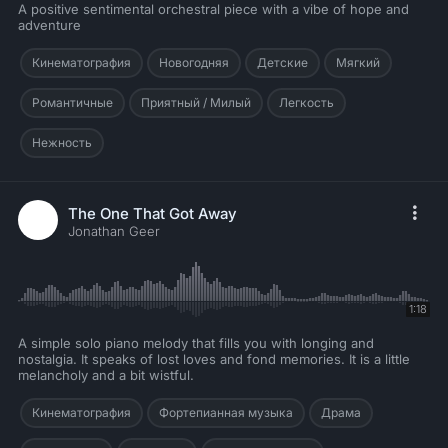
A positive sentimental orchestral piece with a vibe of hope and
adventure
Кинематография
Новогодняя
Детские
Мягкий
Романтичные
Приятный / Милый
Легкость
Нежность
The One That Got Away
Jonathan Geer
1:18
A simple solo piano melody that fills you with longing and
nostalgia. It speaks of lost loves and fond memories. It is a little
melancholy and a bit wistful.
Кинематография
Фортепианная музыка
Драма