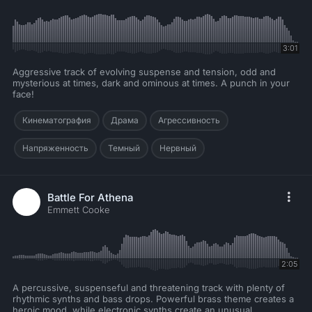
3:01
Aggressive track of evolving suspense and tension, odd and
mysterious at times, dark and ominous at times. A punch in your
face!
Кинематография
Драма
Агрессивность
Напряженность
Темный
Нервный
Battle For Athena
Emmett Cooke
2:05
A percussive, suspenseful and threatening track with plenty of
rhythmic synths and bass drops. Powerful brass theme creates a
heroic mood, while electronic synths create an unusual