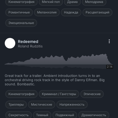
Кинематография
Мягкий поп
Драма
Мелодрама
Романтичные
Меланхолия
Надежда
Расцветающий
Эмоциональные
Redeemed
Roland Rudzitis
2:14
Great track for a trailer. Ambient introduction turns in to an
orchestral driving rock track in the style of Danny Elfman. Big
sound. Bombastic.
Кинематография
Криминал / Гангстеры
Эпические
Триллеры
Мистические
Напряженность
Секретность
Темный
Подвижный
Драматичность