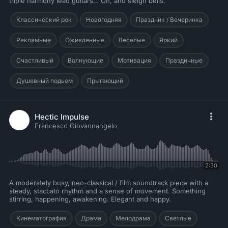
triple harmony lead guitars… Oh, and sleigh bells.
Классический рок
Новогодняя
Праздник / Вечеринка
Рекламные
Оживленные
Веселые
Яркий
Счастливый
Волнующие
Мотивация
Праздичные
Душевный подьем
Прыгающий
Hectic Impulse
Francesco Giovannangelo
2:30
A moderately busy, neo-classical / film soundtrack piece with a
steady, staccato rhythm and a sense of movement. Something
stirring, happening, awakening. Elegant and happy.
Кинематография
Драма
Мелодрама
Светлые