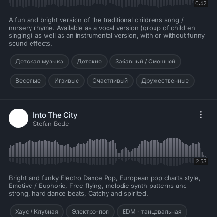
0:42
A fun and bright version of the traditional childrens song /
nursery rhyme. Available as a vocal version (group of children
singing) as well as an instrumental version, with or without funny
sound effects.
Детская музыка
Детские
Забавный / Смешной
Веселые
Игривые
Счастливый
Дружественные
Into The City
Stefan Bode
2:53
Bright and funky Electro Dance Pop, European pop charts style,
Emotive / Euphoric, Free flying, melodic synth patterns and
strong, hard dance beats, Catchy and spirited.
Хаус / Клубная
Электро-поп
EDM - танцевальная