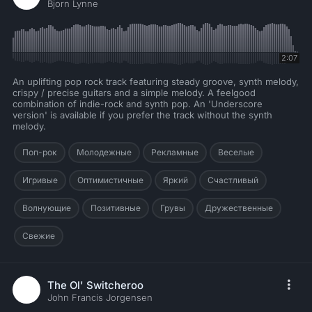
Bjorn Lynne
2:07
An uplifting pop rock track featuring steady groove, synth melody,
crispy / precise guitars and a simple melody. A feelgood
combination of indie-rock and synth pop. An 'Underscore
version' is available if you prefer the track without the synth
melody.
Поп-рок
Молодежные
Рекламные
Веселые
Игривые
Оптимистичные
Яркий
Счастливый
Волнующие
Позитивные
Грувы
Дружественные
Свежие
The Ol' Switcheroo
John Francis Jorgensen