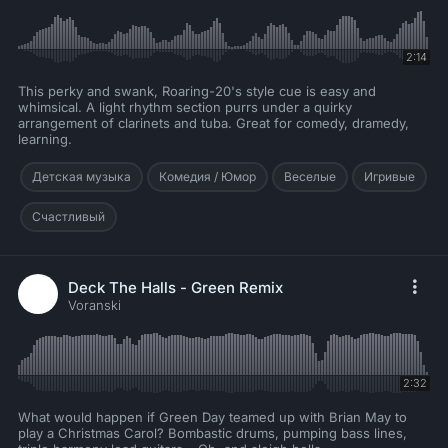
2:14
This perky and swank, Roaring-20's style cue is easy and
whimsical. A light rhythm section purrs under a quirky
arrangement of clarinets and tuba. Great for comedy, dramedy,
learning.
Детская музыка
Комедия / Юмор
Веселые
Игривые
Счастливый
Deck The Halls - Green Remix
Voranski
2:32
What would happen if Green Day teamed up with Brian May to
play a Christmas Carol? Bombastic drums, pumping bass lines,