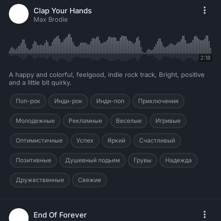
Clap Your Hands
Max Brodie
2:18
A happy and colorful, feelgood, indie rock track, Bright, positive
and a little bit quirky.
Поп-рок
Инди-рок
Инди-поп
Приключения
Молодежные
Рекламные
Веселые
Игривые
Оптимистичные
Успех
Яркий
Счастливый
Позитивные
Душевный подьем
Грувы
Надежда
Дружественные
Свежие
End Of Forever