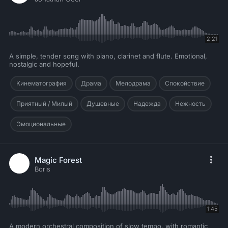
2:21
A simple, tender song with piano, clarinet and flute. Emotional,
nostalgic and hopeful.
Кинематография
Драма
Мелодрама
Спокойствие
Приятный / Милый
Душевные
Надежда
Нежность
Эмоциональные
Magic Forest
Boris
1:45
A modern orchestral composition of slow tempo, with romantic