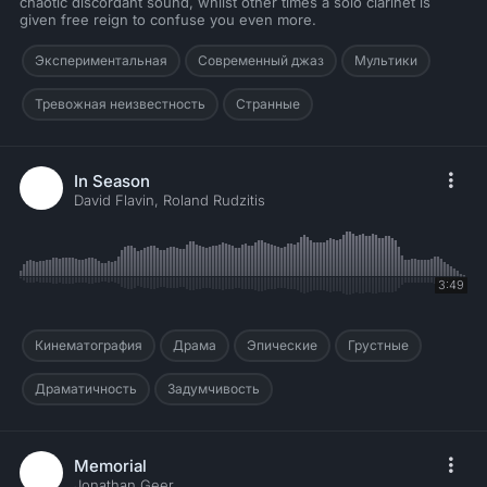
chaotic discordant sound, whilst other times a solo clarinet is
given free reign to confuse you even more.
Экспериментальная
Современный джаз
Мультики
Тревожная неизвестность
Странные
In Season
David Flavin, Roland Rudzitis
3:49
Кинематография
Драма
Эпические
Грустные
Драматичность
Задумчивость
Memorial
Jonathan Geer