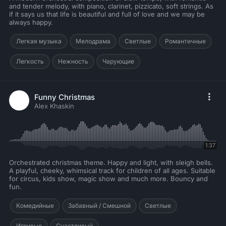
and tender melody, with piano, clarinet, pizzicato, soft strings. As
if it says us that life is beautiful and full of love and we may be
always happy.
Легкая музыка
Мелодрама
Светлые
Романтичные
Легкость
Нежность
Чарующие
Funny Christmas
Alex Khaskin
1:37
Orchestrated christmas theme. Happy and light, with sleigh bells.
A playful, cheeky, whimsical track for children of all ages. Suitable
for circus, kids show, magic show and much more. Bouncy and
fun.
Комедийные
Забавный / Смешной
Светлые
Игривые
Счастливый