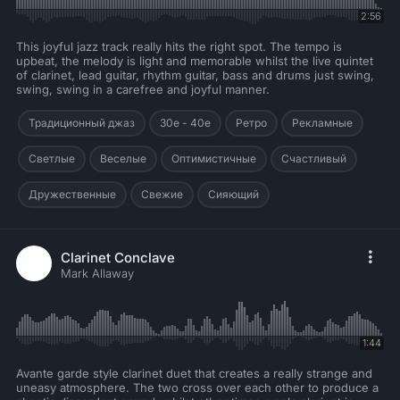
2:56
This joyful jazz track really hits the right spot. The tempo is
upbeat, the melody is light and memorable whilst the live quintet
of clarinet, lead guitar, rhythm guitar, bass and drums just swing,
swing, swing in a carefree and joyful manner.
Традиционный джаз
30е - 40е
Ретро
Рекламные
Светлые
Веселые
Оптимистичные
Счастливый
Дружественные
Свежие
Сияющий
Clarinet Conclave
Mark Allaway
1:44
Avante garde style clarinet duet that creates a really strange and
uneasy atmosphere. The two cross over each other to produce a