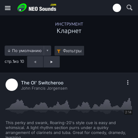
ИНСТРУМЕНТ
Кларнет
Фильтры
стр.
1
из 10
The Ol' Switcheroo
John Francis Jorgensen
2:14
This perky and swank, Roaring-20's style cue is easy and
whimsical. A light rhythm section purrs under a quirky
arrangement of clarinets and tuba. Great for comedy, dramedy,
learning.