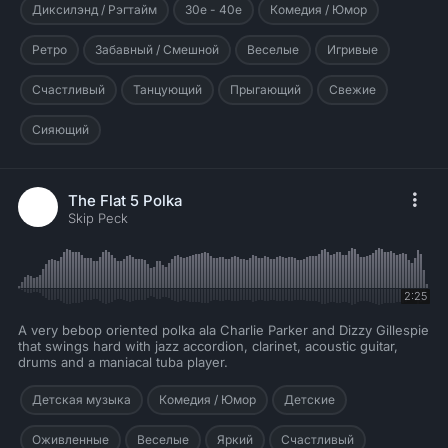
Диксилэнд / Рэгтайм
30е - 40е
Комедия / Юмор
Ретро
Забавный / Смешной
Веселые
Игривые
Счастливый
Танцующий
Прыгающий
Свежие
Сияющий
The Flat 5 Polka
Skip Peck
2:25
A very bebop oriented polka ala Charlie Parker and Dizzy Gillespie
that swings hard with jazz accordion, clarinet, acoustic guitar,
drums and a maniacal tuba player.
Детская музыка
Комедия / Юмор
Детские
Оживленные
Веселые
Яркий
Счастливый