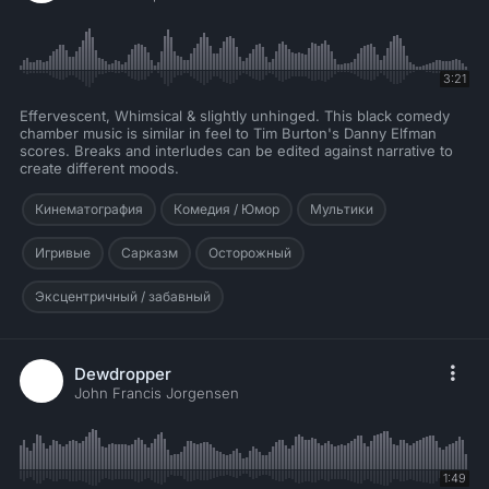
3:21
Effervescent, Whimsical & slightly unhinged. This black comedy
chamber music is similar in feel to Tim Burton's Danny Elfman
scores. Breaks and interludes can be edited against narrative to
create different moods.
Кинематография
Комедия / Юмор
Мультики
Игривые
Сарказм
Осторожный
Эксцентричный / забавный
Dewdropper
John Francis Jorgensen
1:49