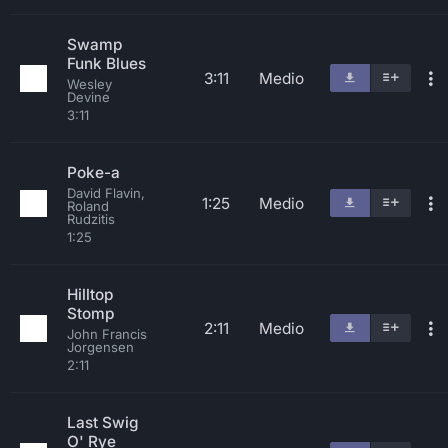
Swamp
Funk Blues
3:11
Medio
Wesley
Devine
3:11
Poke-a
David Flavin,
1:25
Medio
Roland
Rudzitis
1:25
Hilltop
Stomp
2:11
Medio
John Francis
Jorgensen
2:11
Last Swig
O' Rye