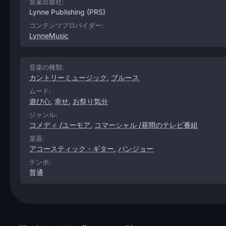
音楽出版社:
Lynne Publishing
(PRS)
コンテンツプロバイダー:
LynneMusic
音楽の種類:
カントリーミュージック
,
ブルース
ムード:
遊び心
,
幸せ
,
お祭り気分
ジャンル:
コメディ /ユーモア
,
コマーシャル /昼間のテレビ番組
楽器:
アコースティック・ギター
,
バンジョー
テンポ:
普通