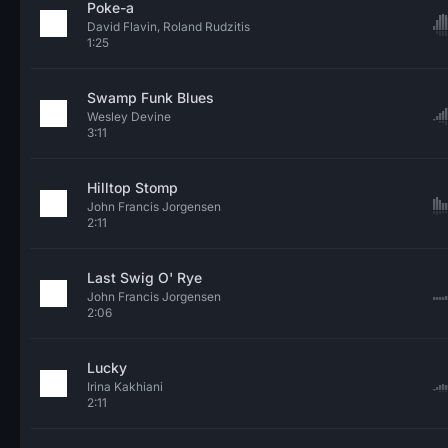
Poke-a
David Flavin, Roland Rudzitis
1:25
Swamp Funk Blues
Wesley Devine
3:11
Hilltop Stomp
John Francis Jorgensen
2:11
Last Swig O' Rye
John Francis Jorgensen
2:06
Lucky
Irina Kakhiani
2:11