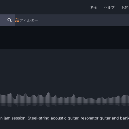
料金
ヘルプ
お問
フィルター
n jam session. Steel-string acoustic guitar, resonator guitar and ban