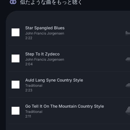
似たような曲をもっと聴く
Star Spangled Blues
John Francis Jorgensen
2:22
Step To It Zydeco
John Francis Jorgensen
2:04
Auld Lang Syne Country Style
Traditional
2:23
Go Tell It On The Mountain Country Style
Traditional
2:11