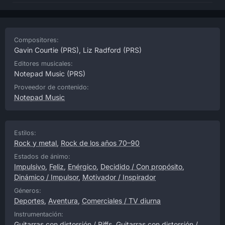
Compositores:
Gavin Courtie
(PRS),
Liz Radford
(PRS)
Editores musicales:
Notepad Music
(PRS)
Proveedor de contenido:
Notepad Music
Estilos:
Rock y metal
,
Rock de los años 70–90
Estados de ánimo:
Impulsivo
,
Feliz
,
Enérgico
,
Decidido / Con propósito
,
Dinámico / Impulsor
,
Motivador / Inspirador
Géneros:
Deportes
,
Aventura
,
Comerciales / TV diurna
Instrumentación:
Guitarras con distorsión / Riffs
,
Guitarras con distorsión /