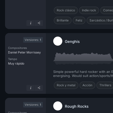
Rock clásico
Indie rock
Comed
Brillante
Feliz
Sarcástico / Bur
Versiones:
1
Genghis
Compositores
Daniel Peter Morrissey
Tempo
Muy rápido
Simple powerful hard rocker with an Ea
energising. Would suit action/sports/th
Rock y metal
Acción
Thrillers
Versiones:
1
Rough Rocks
Compositores