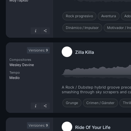
Muy rápido
Rock progresivo
Aventura
Ado
Dinámico / Impulsor
Motivador / In
Versiones:
9
Zilla Killa
Compositores
Wesley Devine
Tempo
Medio
A Rock / Dubstep hybrid groove precede
smashing through sky scrapers and cau
Grunge
Crimen / Gánster
Thril
Versiones:
9
Ride Of Your Life