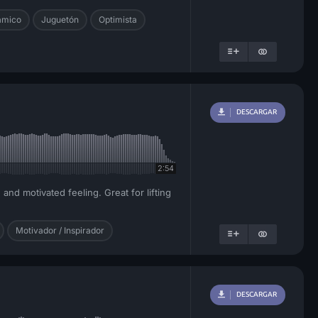
ámico
Juguetón
Optimista
DESCARGAR
2:54
and motivated feeling. Great for lifting
Motivador / Inspirador
DESCARGAR