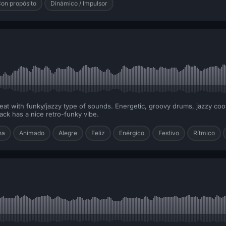
Con propósito
Dinámico / Impulsor
beat with funky/jazzy type of sounds. Energetic, groovy drums, jazzy coo
ck has a nice retro-funky vibe.
na
Animado
Alegre
Feliz
Enérgico
Festivo
Rítmico