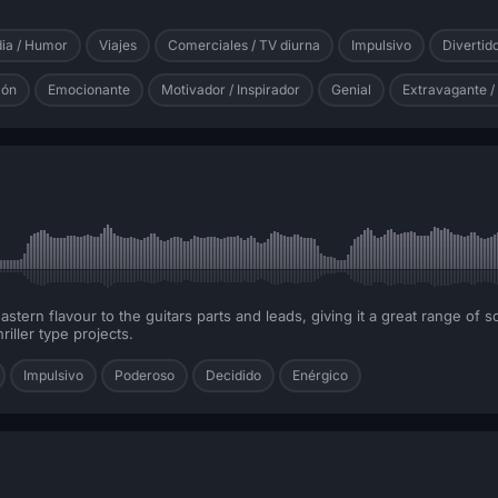
ia / Humor
Viajes
Comerciales / TV diurna
Impulsivo
Divertid
lón
Emocionante
Motivador / Inspirador
Genial
Extravagante /
stern flavour to the guitars parts and leads, giving it a great range of
riller type projects.
Impulsivo
Poderoso
Decidido
Enérgico