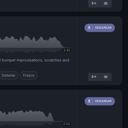
DESCARGAR
2:45
l trumpet improvisations, scratches and
Saltante
Fresco
DESCARGAR
2:02