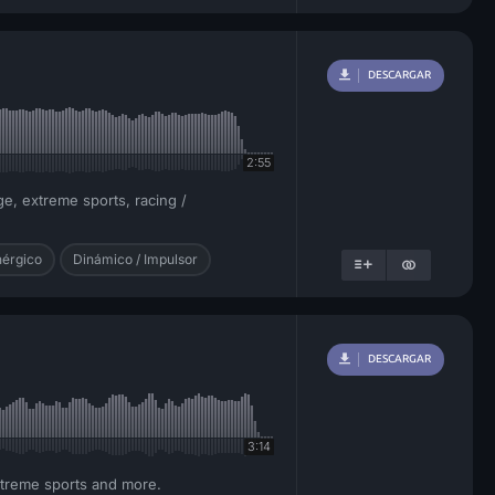
DESCARGAR
2:55
ge, extreme sports, racing /
nérgico
Dinámico / Impulsor
DESCARGAR
3:14
extreme sports and more.