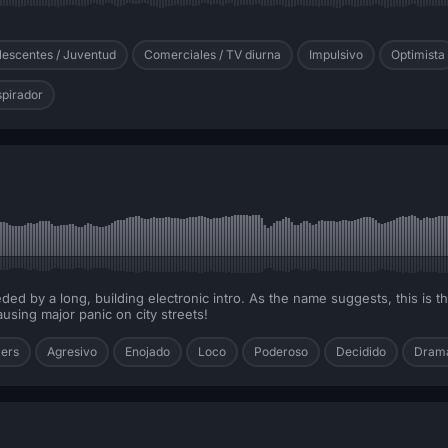
lescentes / Juventud
Comerciales / TV diurna
Impulsivo
Optimista
spirador
d by a long, building electronic intro. As the name suggests, this is th
sing major panic on city streets!
lers
Agresivo
Enojado
Loco
Poderoso
Decidido
Dramá