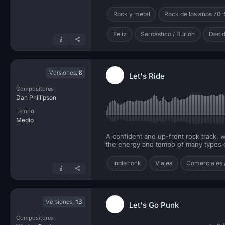
Rock y metal
Rock de los años 70
Feliz
Sarcástico / Burlón
Decid
Versiones:
8
Let's Ride
Compositores
Dan Phillipson
Tempo
Medio
A confident and up-front rock track, w
the energy and tempo of many types o
Indie rock
Viajes
Comerciales 
Versiones:
13
Let's Go Punk
Compositores