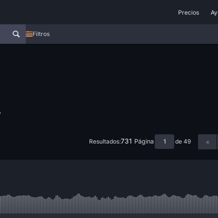
Precios
Ay
Filtros
s
731
Resultados:
de 49
Página
«