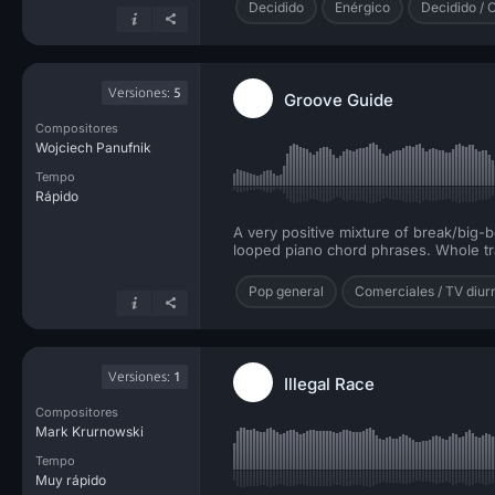
Decidido
Enérgico
Decidido / 
Versiones:
5
Groove Guide
Compositores
Wojciech Panufnik
Tempo
Rápido
A very positive mixture of break/big-
looped piano chord phrases. Whole tra
Pop general
Comerciales / TV diur
Versiones:
1
Illegal Race
Compositores
Mark Krurnowski
Tempo
Muy rápido