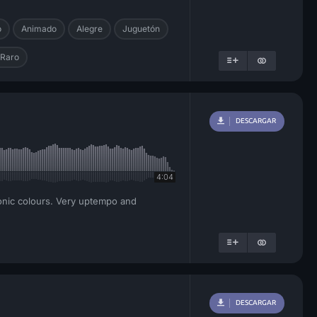
o
Animado
Alegre
Juguetón
 Raro
DESCARGAR
4:04
 sonic colours. Very uptempo and
DESCARGAR