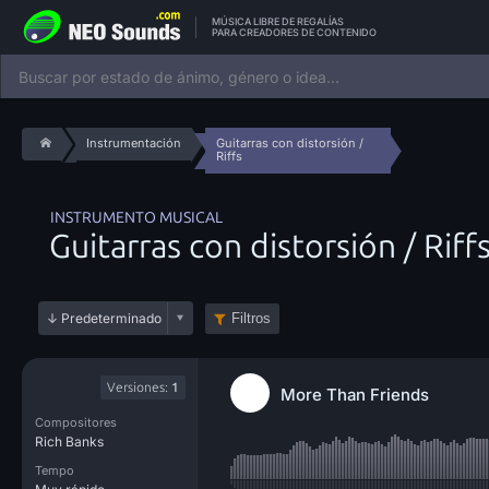
MÚSICA LIBRE DE REGALÍAS
PARA CREADORES DE CONTENIDO
Instrumentación
Guitarras con distorsión /
Riffs
INSTRUMENTO MUSICAL
Guitarras con distorsión / Riff
Filtros
Versiones:
1
More Than Friends
Compositores
Rich Banks
Tempo