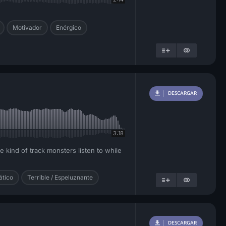
Motivador
Enérgico
DESCARGAR
3:18
e kind of track monsters listen to while
tico
Terrible / Espeluznante
DESCARGAR