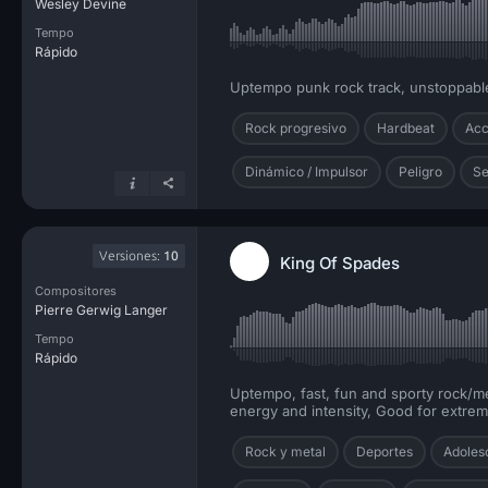
Wesley Devine
Tempo
Rápido
Uptempo punk rock track, unstoppable,
Rock progresivo
Hardbeat
Acc
Dinámico / Impulsor
Peligro
Se
Versiones:
10
King Of Spades
Compositores
Pierre Gerwig Langer
Tempo
Rápido
Uptempo, fast, fun and sporty rock/met
energy and intensity, Good for extreme
Rock y metal
Deportes
Adoles