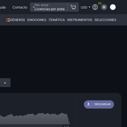
ES
Plan actual
uda
Contacto
USD
Licencias por pista
GÉNEROS
EMOCIONES
TEMÁTICA
INSTRUMENTOS
SELECCIONES
»
DESCARGAR
2:14