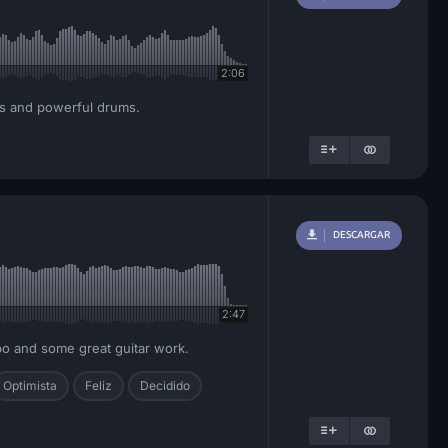
2:06
ass and powerful drums.
DESCARGAR
2:47
po and some great guitar work.
Optimista
Feliz
Decidido