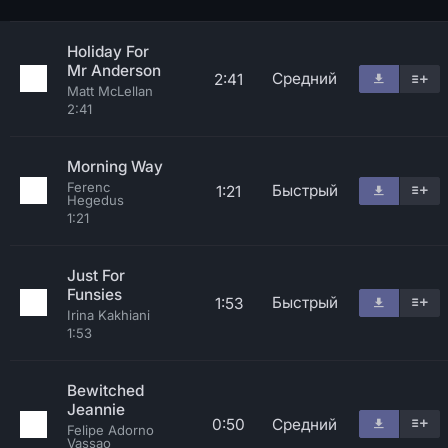
Holiday For
Mr Anderson
Средний
2:41
Matt McLellan
2:41
Morning Way
Ferenc
Быстрый
1:21
Hegedus
1:21
Just For
Funsies
Быстрый
1:53
Irina Kakhiani
1:53
Bewitched
Jeannie
0:50
Средний
Felipe Adorno
Vassao