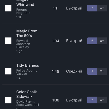
Whirlwind
1:11
Быстрый
Ferenc
Hegedus
1:11
Magic From
The 50's
Быстрый
1:04
Edward
Jonathan
Blakeley
1:04
Tidy Bizness
Felipe Adorno
Средний
1:48
Vassao
1:48
Color Chalk
Sidewalk
1:38
Быстрый
David Flavin,
Scott Campbell