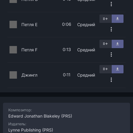
0:06
Петля E
Средний
0:13
Петля F
Средний
0:11
Джингл
Средний
Композитор:
Edward Jonathan Blakeley
(PRS)
Издатель:
Lynne Publishing
(PRS)