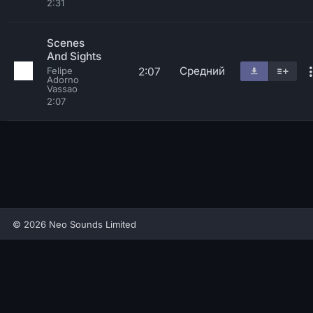
2:31
Scenes
And Sights
Средний
2:07
Felipe
Adorno
Vassao
2:07
© 2026 Neo Sounds Limited