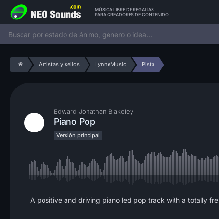
MÚSICA LIBRE DE REGALÍAS
PARA CREADORES DE CONTENIDO
Artistas y sellos
LynneMusic
Pista
Edward Jonathan Blakeley
Piano Pop
Versión principal
A positive and driving piano led pop track with a totally f