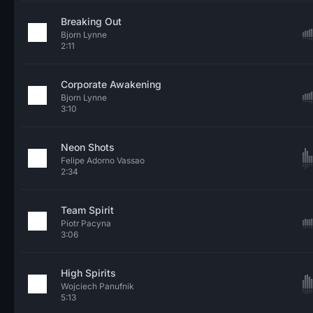
Breaking Out
Bjorn Lynne
2:11
Corporate Awakening
Bjorn Lynne
3:10
Neon Shots
Felipe Adorno Vassao
2:34
Team Spirit
Piotr Pacyna
3:06
High Spirits
Wojciech Panufnik
5:13