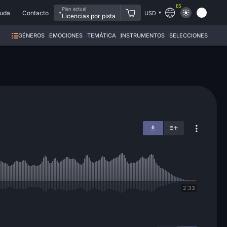
ES
Plan actual
uda
Contacto
USD
Licencias por pista
GÉNEROS
EMOCIONES
TEMÁTICA
INSTRUMENTOS
SELECCIONES
2:33