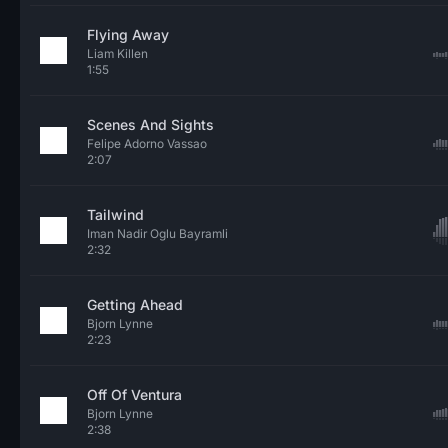
Flying Away
Liam Killen
1:55
Scenes And Sights
Felipe Adorno Vassao
2:07
Tailwind
Iman Nadir Oglu Bayramli
2:32
Getting Ahead
Bjorn Lynne
2:23
Off Of Ventura
Bjorn Lynne
2:38