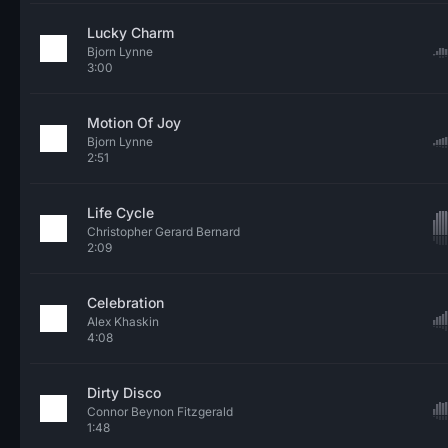
Lucky Charm
Bjorn Lynne
3:00
Motion Of Joy
Bjorn Lynne
2:51
Life Cycle
Christopher Gerard Bernard
2:09
Celebration
Alex Khaskin
4:08
Dirty Disco
Connor Beynon Fitzgerald
1:48