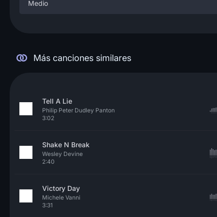
Medio
Más canciones similares
Tell A Lie
Philip Peter Dudley Panton
3:02
Shake N Break
Wesley Devine
2:40
Victory Day
Michele Vanni
3:31