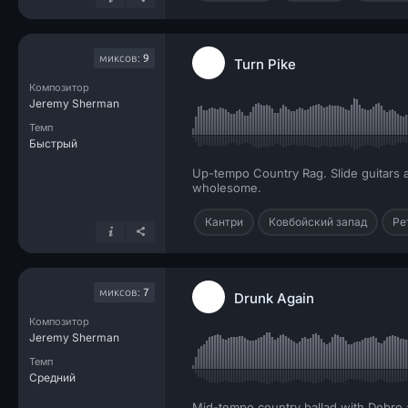
миксов:
9
Turn Pike
Композитор
Jeremy Sherman
Темп
Быстрый
Up-tempo Country Rag. Slide guitars 
wholesome.
Кантри
Ковбойский запад
Ре
миксов:
7
Drunk Again
Композитор
Jeremy Sherman
Темп
Средний
Mid-tempo country ballad with Dobro a