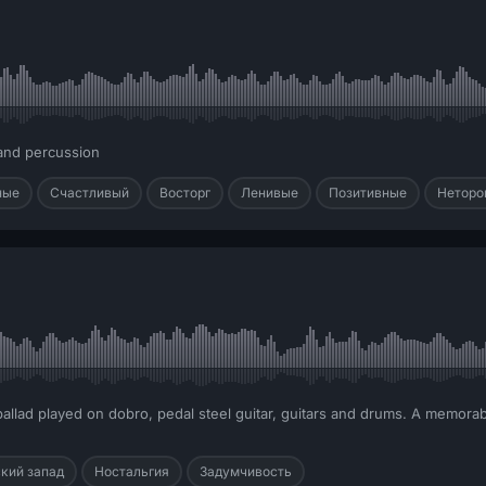
 and percussion
ные
Счастливый
Восторг
Ленивые
Позитивные
Неторо
ballad played on dobro, pedal steel guitar, guitars and drums. A memorab
кий запад
Ностальгия
Задумчивость