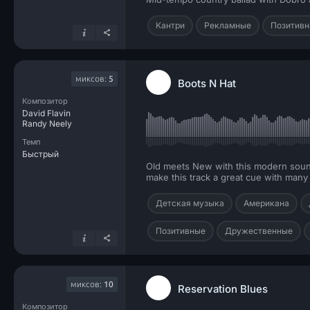
Кантри
Рекламные
Позитив
миксов:
5
Boots N Hat
Композитор
David Flavin
Randy Neely
Темп
Быстрый
Old meets New with this modern soundi
make this track a great cue with man
Детская музыка
Американа
Позитивные
Дружественные
миксов:
10
Reservation Blues
Композитор