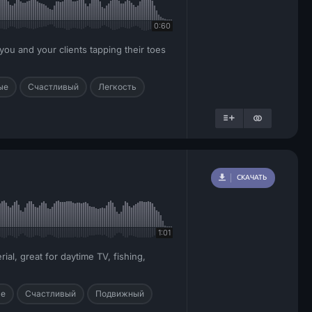
0:60
you and your clients tapping their toes
ые
Счастливый
Легкость
СКАЧАТЬ
1:01
ial, great for daytime TV, fishing,
ые
Счастливый
Подвижный