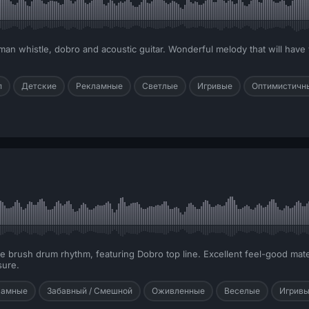
an whistle, dobro and acoustic guitar. Wonderful melody that will have 
п
Детские
Рекламные
Светлые
Игривые
Оптимистичн
ike brush drum rhythm, featuring Dobro top line. Excellent feel-good mater
sure.
ламные
Забавный / Смешной
Оживленные
Веселые
Игрив