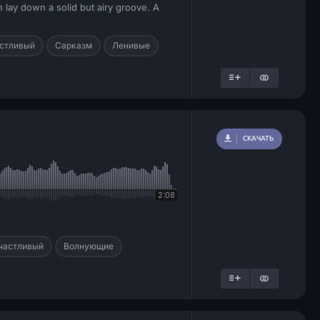
 lay down a solid but airy groove. A
стливый
Сарказм
Ленивые
СКАЧАТЬ
2:08
частливый
Волнующие