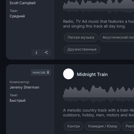
Scott Campbell
Темп
Средний
Radio, TV Ad music that features a hum
and singing this track all day long.
Легкая музыка
Акустический по
Дружественные
миксов:
8
Midnight Train
Композитор
Jeremy Sherman
Темп
Быстрый
A melodic country track with a train-l
outdoors, hobby, men, motors and lei
Кантри
Комедия / Юмор
Рек