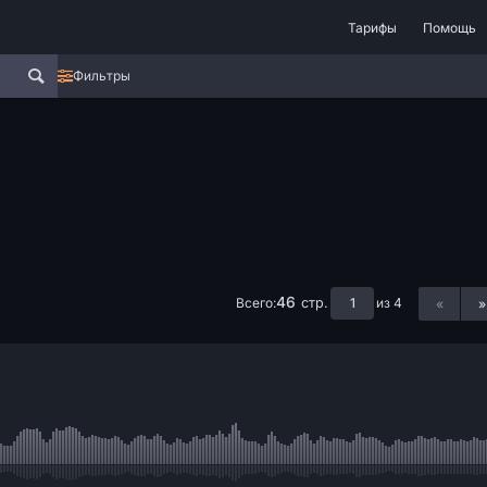
Тарифы
Помощь
Фильтры
46
Всего:
из 4
стр.
«
»