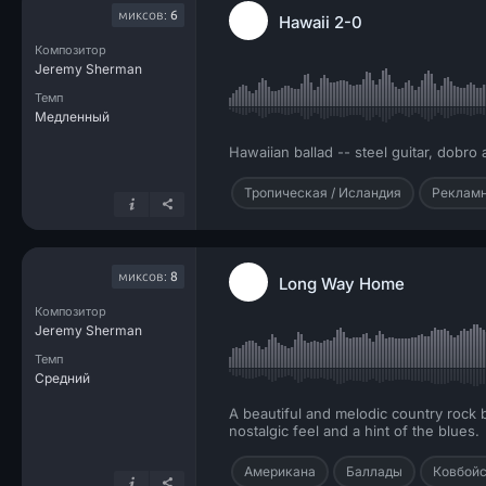
миксов:
6
Hawaii 2-0
Композитор
Jeremy Sherman
Темп
Медленный
Hawaiian ballad -- steel guitar, dobro
Тропическая / Исландия
Реклам
миксов:
8
Long Way Home
Композитор
Jeremy Sherman
Темп
Средний
A beautiful and melodic country rock 
nostalgic feel and a hint of the blues.
Американа
Баллады
Ковбойс