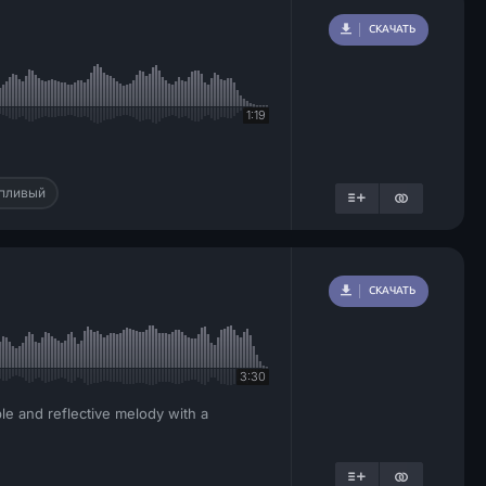
СКАЧАТЬ
1:19
пливый
СКАЧАТЬ
3:30
le and reflective melody with a