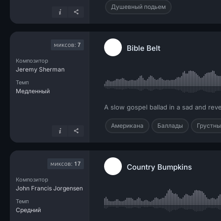
Душевный подьем
миксов:
7
Bible Belt
Композитор
Jeremy Sherman
Темп
Медленный
A slow gospel ballad in a sad and reve
Американа
Баллады
Грустны
миксов:
17
Country Bumpkins
Композитор
John Francis Jorgensen
Темп
Средний