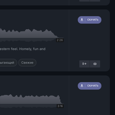
СКАЧАТЬ
2:26
estern feel. Homely, fun and
ыгающий
Свежие
СКАЧАТЬ
3:16