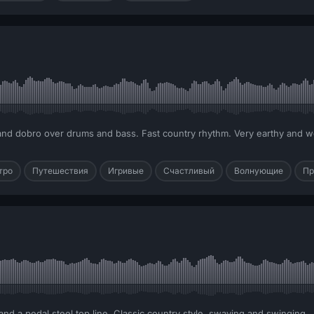
and dobro over drums and bass. Fast country rhythm. Very earthy and w
тро
Путешествия
Игривые
Счастливый
Волнующие
Пр
nd a pedal steel top line. Classic country style, swaying and swinging.