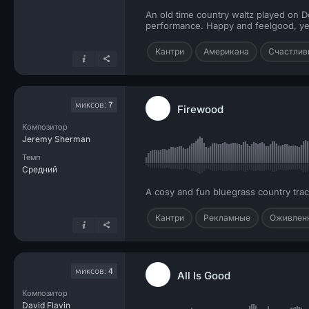
An old time country waltz played on Do
performance. Happy and feelgood, yet 
Кантри
Американа
Счастлив
миксов:
7
Firewood
Композитор
Jeremy Sherman
Темп
Средний
A cosy and fun bluegrass country track
Кантри
Рекламные
Оживлен
миксов:
4
All Is Good
Композитор
David Flavin