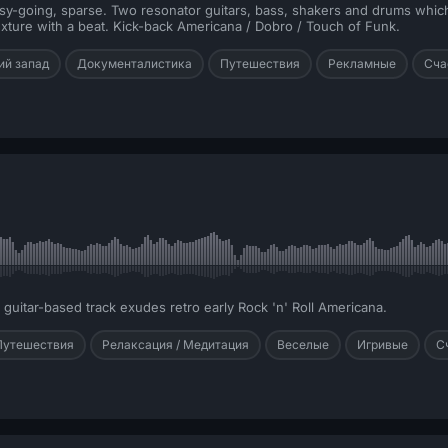
asy-going, sparse. Two resonator guitars, bass, shakers and drums which
 texture with a beat. Kick-back Americana / Dobro / Touch of Funk.
ий запад
Документалистика
Путешествия
Рекламные
Сча
 guitar-based track exudes retro early Rock 'n' Roll Americana.
Путешествия
Релаксация / Медитация
Веселые
Игривые
С