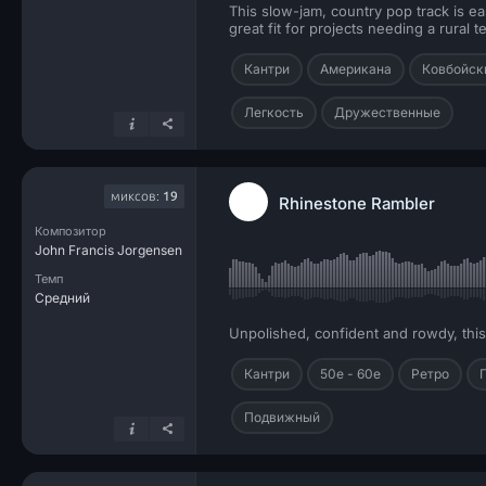
This slow-jam, country pop track is e
great fit for projects needing a rural
Кантри
Американа
Ковбойск
Легкость
Дружественные
миксов:
19
Rhinestone Rambler
Композитор
John Francis Jorgensen
Темп
Средний
Unpolished, confident and rowdy, this
Кантри
50е - 60е
Ретро
Подвижный