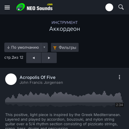
ИНСТРУМЕНТ
Аккордеон
Фильтры
стр.
2
из 12
Acropolis Of Five
John Francis Jorgensen
2:34
This positive, light piece is inspired by the Greek Mediterranean.
Layered and played by accordion, bouzouki, and nylon string
guitar over a 5/4 rhythm section consisting of pizzicato strings,
piano, bass, drums and percussion.