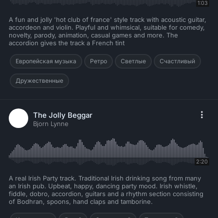
1:03
A fun and jolly 'hot club of france' style track with acoustic guitar,
accordeon and violin. Playful and whimsical, suitable for comedy,
novelty, parody, animation, casual games and more. The
accordion gives the track a French tint
Европейская музыка
Ретро
Светлые
Счастливый
Дружественные
The Jolly Beggar
Bjorn Lynne
2:20
A real Irish Party track. Traditional Irish drinking song from many
an Irish pub. Upbeat, happy, dancing party mood. Irish whistle,
fiddle, dobro, accordion, guitars and a rhythm section consisting
of Bodhran, spoons, hand claps and tamborine.