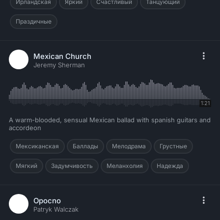
Ирландская
Яркий
Счастливый
Танцующий
Праздичные
Mexican Church
Jeremy Sherman
1:21
A warm-blooded, sensual Mexican ballad with spanish guitars and
accordeon
Мексиканская
Баллады
Мелодрама
Грустные
Мягкий
Задумчивость
Меланхолия
Надежда
Opocno
Patryk Walczak