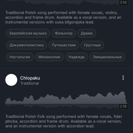
5:59
Traditional Polish song performed with female vocals, violins,
accordion and frame drum. Available as a vocal version, and an
instrumental versions with suka biłgorajska lead.
Европейская музыка
Фольклор
Драма
Документалистика
Путешествия
Грустные
Ностальгия
Меланхолия
Надежда
Эмоциональные
Chlopaku
Traditional
2:59
Traditional Polish Folk song performed with female vocals, fidel
płocka, accordion and frame drum. Available as a vocal version,
and an instrumental version with accordion lead.