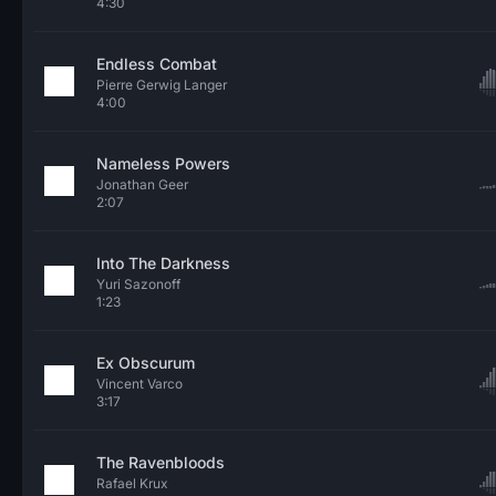
4:30
Endless Combat
Pierre Gerwig Langer
4:00
Nameless Powers
Jonathan Geer
2:07
Into The Darkness
Yuri Sazonoff
1:23
Ex Obscurum
Vincent Varco
3:17
The Ravenbloods
Rafael Krux