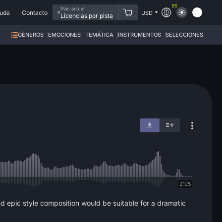
ES
Plan actual
uda
Contacto
USD
Licencias por pista
GÉNEROS
EMOCIONES
TEMÁTICA
INSTRUMENTOS
SELECCIONES
2:05
nd epic style composition would be suitable for a dramatic