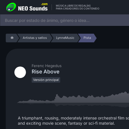
MÚSICA LIBRE DE REGALÍAS
PARA CREADORES DE CONTENIDO
Artistas y sellos
LynneMusic
Pista
Ferenc Hegedus
Rise Above
Versión principal
A triumphant, rousing, moderately intense orchestral film s
and exciting movie scene, fantasy or sci-fi material.