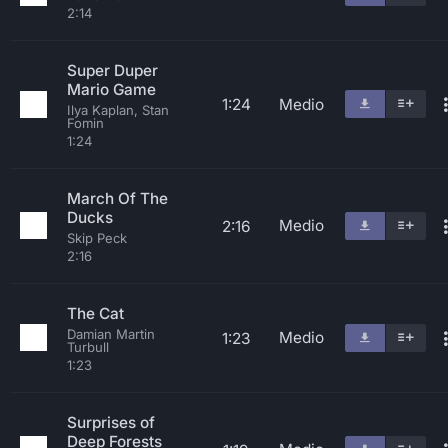
2:14
Super Duper
Mario Game
1:24
Medio
Ilya Kaplan, Stan
Fomin
1:24
March Of The
Ducks
Medio
2:16
Skip Peck
2:16
The Cat
Damian Martin
Medio
1:23
Turbull
1:23
Surprises of
Deep Forests