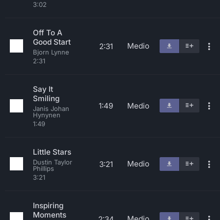
3:02
Off To A
Good Start
Medio
2:31
Bjorn Lynne
2:31
Say It
Smiling
1:49
Medio
Janis Johan
Hynynen
1:49
Little Stars
Dustin Taylor
Medio
3:21
Phillips
3:21
Inspiring
Moments
Medio
2:34