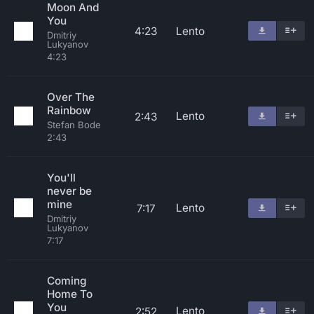
Moon And
You
4:23
Lento
Dmitriy
Lukyanov
4:23
Over The
Rainbow
Lento
2:43
Stefan Bode
2:43
You'll
never be
mine
Lento
7:17
Dmitriy
Lukyanov
7:17
Coming
Home To
You
Lento
2:52