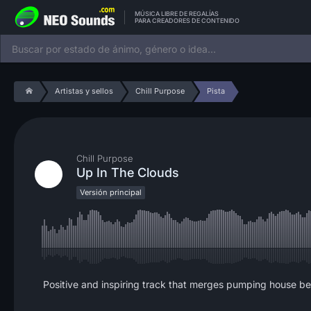
MÚSICA LIBRE DE REGALÍAS
PARA CREADORES DE CONTENIDO
Artistas y sellos
Chill Purpose
Pista
Chill Purpose
Up In The Clouds
Versión principal
Positive and inspiring track that merges pumping house be