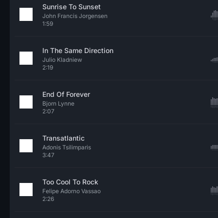
Sunrise To Sunset
John Francis Jorgensen
1:59
In The Same Direction
Julio Kladniew
2:19
End Of Forever
Bjorn Lynne
2:07
Transatlantic
Adonis Tsilimparis
3:47
Too Cool To Rock
Felipe Adorno Vassao
2:26