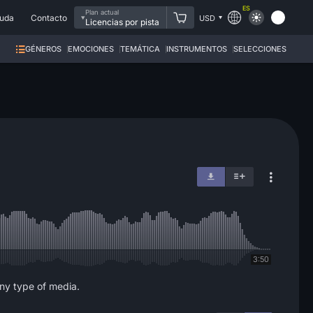
ES
Plan actual
uda
Contacto
USD
Licencias por pista
GÉNEROS
EMOCIONES
TEMÁTICA
INSTRUMENTOS
SELECCIONES
3:50
any type of media.