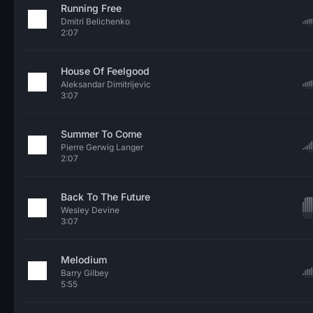
Running Free
Dmitri Belichenko
2:07
House Of Feelgood
Aleksandar Dimitrijevic
3:07
Summer To Come
Pierre Gerwig Langer
2:07
Back To The Future
Wesley Devine
3:07
Melodium
Barry Gilbey
5:55