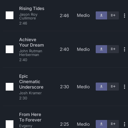
Rising Tides
Jason Roy
Medio
2:46
Cullimore
2:46
Achieve
Your Dream
2:40
Medio
John Rutman
Herberman
2:40
Epic
Cinematic
2:30
Medio
Underscore
Josh Kramer
2:30
From Here
To Forever
2:25
Medio
Evgeny