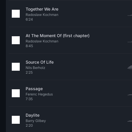
Together We Are
Radoslaw Kochman
6:24
At The Moment Of (first сhapter)
Radoslaw Kochman
8:45
Source Of Life
Nils Berholz
2:25
Passage
Ferenc Hegedus
7:35
Daylite
Barry Gilbey
2:20