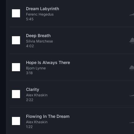
Dream Labyrinth
Ferenc Hegedus
5:45
Deep Breath
Silvia Marchese
4:02
Hope Is Always There
Bjorn Lynne
3:18
Clarity
Alex Khaskin
2:22
Flowing In The Dream
Alex Khaskin
1:22