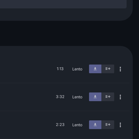
1:13
Lento
3:32
Lento
2:23
Lento