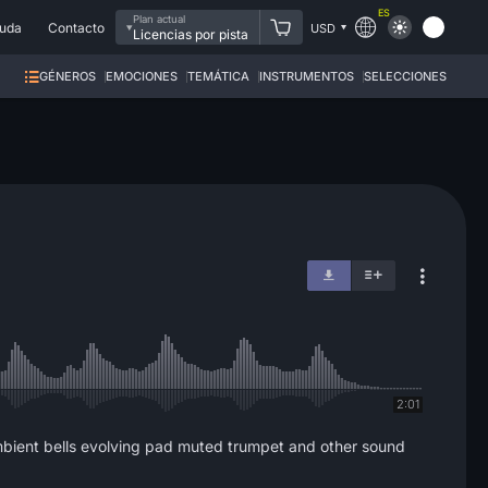
ES
Plan actual
uda
Contacto
USD
Licencias por pista
GÉNEROS
EMOCIONES
TEMÁTICA
INSTRUMENTOS
SELECCIONES
2:01
ambient bells evolving pad muted trumpet and other sound