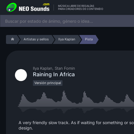
MÚSICA LIBRE DE REGALÍAS
PARA CREADORES DE CONTENIDO
Artistas y sellos
Ilya Kaplan
Pista
Ilya Kaplan, Stan Fomin
Raining In Africa
Versión principal
A very friendly slow track. As if waiting for something o
design.