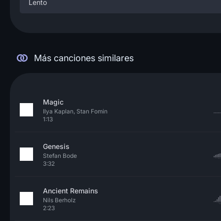
Lento
Más canciones similares
Magic
Ilya Kaplan, Stan Fomin
1:13
Genesis
Stefan Bode
3:32
Ancient Remains
Nils Berholz
2:23