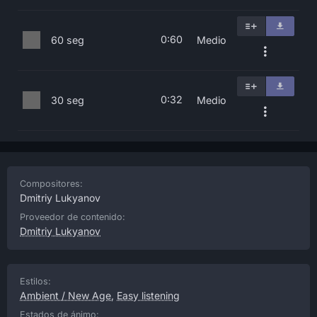
0:60
60 seg
Medio
0:32
30 seg
Medio
Compositores:
Dmitriy Lukyanov
Proveedor de contenido:
Dmitriy Lukyanov
Estilos:
Ambient / New Age
,
Easy listening
Estados de ánimo: