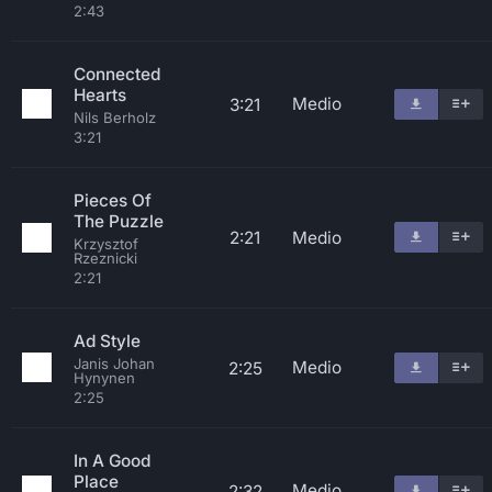
2:43
Connected
Hearts
Medio
3:21
Nils Berholz
3:21
Pieces Of
The Puzzle
2:21
Medio
Krzysztof
Rzeznicki
2:21
Ad Style
Janis Johan
Medio
2:25
Hynynen
2:25
In A Good
Place
Medio
2:32