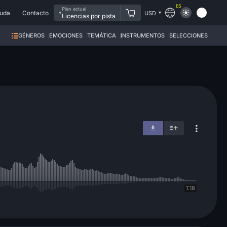
ES
Plan actual
uda
Contacto
USD
Licencias por pista
GÉNEROS
EMOCIONES
TEMÁTICA
INSTRUMENTOS
SELECCIONES
1:18