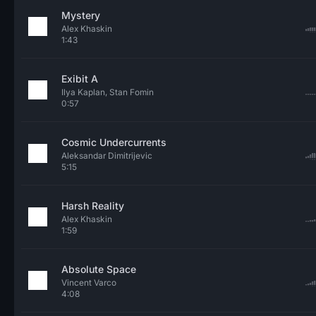
Mystery
Alex Khaskin
1:43
Exibit A
Ilya Kaplan, Stan Fomin
0:57
Cosmic Undercurrents
Aleksandar Dimitrijevic
5:15
Harsh Reality
Alex Khaskin
1:59
Absolute Space
Vincent Varco
4:08