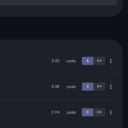
3:33
Lento
3:38
Lento
2:24
Lento