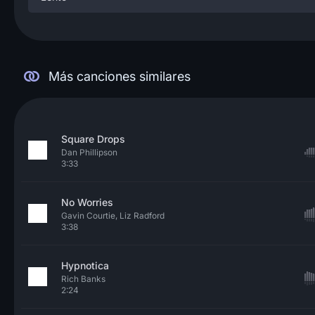
Más canciones similares
Square Drops
Dan Phillipson
3:33
No Worries
Gavin Courtie, Liz Radford
3:38
Hypnotica
Rich Banks
2:24