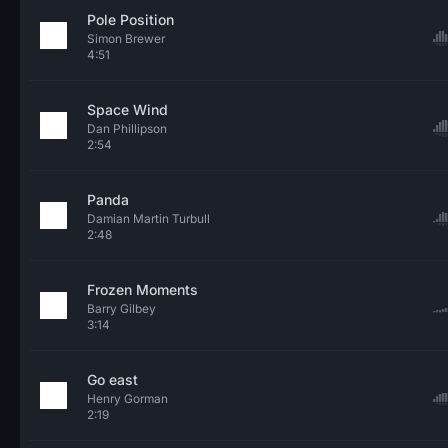
Pole Position
Simon Brewer
4:51
Space Wind
Dan Phillipson
2:54
Panda
Damian Martin Turbull
2:48
Frozen Moments
Barry Gilbey
3:14
Go east
Henry Gorman
2:19