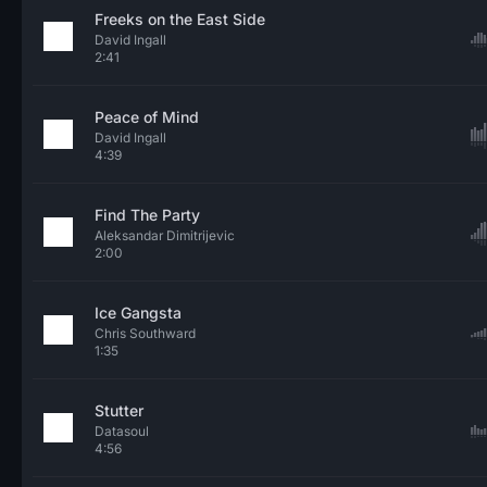
Freeks on the East Side
David Ingall
2:41
Peace of Mind
David Ingall
4:39
Find The Party
Aleksandar Dimitrijevic
2:00
Ice Gangsta
Chris Southward
1:35
Stutter
Datasoul
4:56