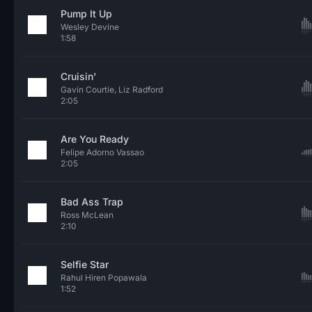
Pump It Up
Wesley Devine
1:58
Cruisin'
Gavin Courtie, Liz Radford
2:05
Are You Ready
Felipe Adorno Vassao
2:05
Bad Ass Trap
Ross McLean
2:10
Selfie Star
Rahul Hiren Popawala
1:52