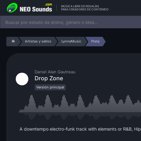
MÚSICA LIBRE DE REGALÍAS
PARA CREADORES DE CONTENIDO
Artistas y sellos
LynneMusic
Pista
Daniel Alan Gautreau
Drop Zone
Versión principal
A downtempo electro-funk track with elements or R&B, Hip