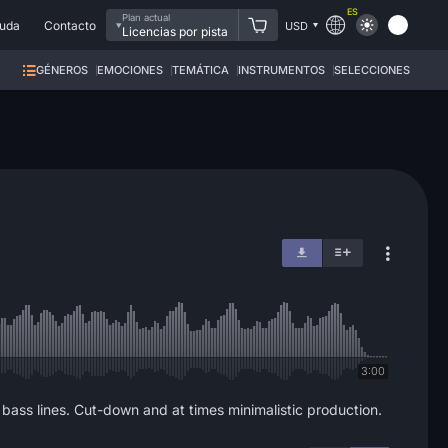
ES
Plan actual
uda
Contacto
USD
Licencias por pista
GÉNEROS
EMOCIONES
TEMÁTICA
INSTRUMENTOS
SELECCIONES
3:00
ass lines. Cut-down and at times minimalistic production.