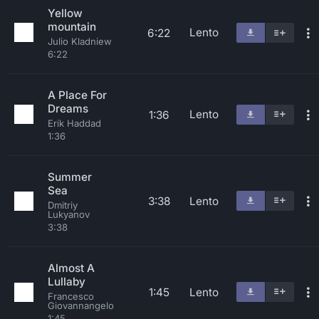
Yellow
mountain
Lento
6:22
Julio Kladniew
6:22
A Place For
Dreams
Lento
1:36
Erik Haddad
1:36
Summer
Sea
3:38
Lento
Dmitriy
Lukyanov
3:38
Almost A
Lullaby
1:45
Lento
Francesco
Giovannangelo
1:45