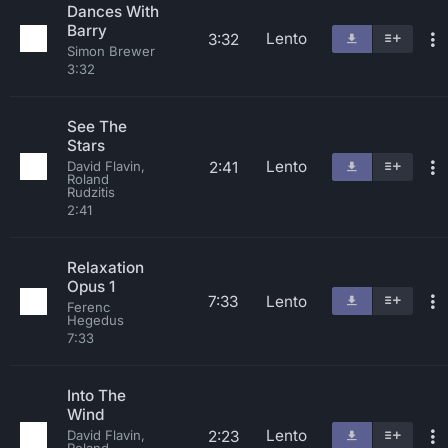
Dances With
Barry
Lento
3:32
Simon Brewer
3:32
See The
Stars
Lento
2:41
David Flavin,
Roland
Rudzitis
2:41
Relaxation
Opus 1
7:33
Lento
Ferenc
Hegedus
7:33
Into The
Wind
Lento
2:23
David Flavin,