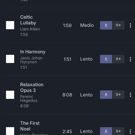
Celtic
Lullaby
Medio
1:59
Liam Killen
1:59
In Harmony
Janis Johan
Lento
1:51
Hynynen
1:51
Relaxation
Opus 3
8:08
Lento
Ferenc
Hegedus
8:08
The First
Noel
Lento
2:45