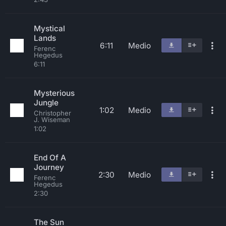
Mystical
Lands
6:11
Medio
Ferenc
Hegedus
6:11
Mysterious
Jungle
1:02
Medio
Christopher
J. Wiseman
1:02
End Of A
Journey
2:30
Medio
Ferenc
Hegedus
2:30
The Sun