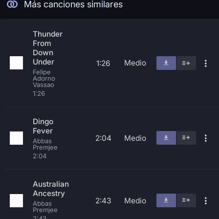
Más canciones similares
Thunder
From
Down
Under
Medio
1:26
Felipe
Adorno
Vassao
1:26
Dingo
Fever
2:04
Medio
Abbas
Premjee
2:04
Australian
Ancestry
2:43
Medio
Abbas
Premjee
2:43