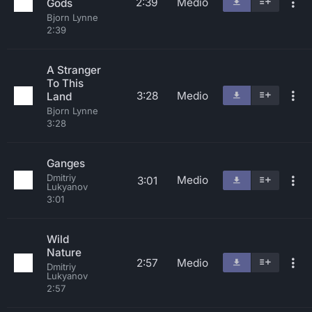
2:39
Medio
Gods
Bjorn Lynne
2:39
A Stranger
To This
3:28
Medio
Land
Bjorn Lynne
3:28
Ganges
Dmitriy
Medio
3:01
Lukyanov
3:01
Wild
Nature
2:57
Medio
Dmitriy
Lukyanov
2:57