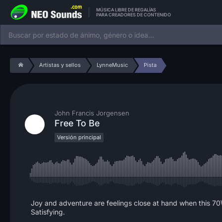
MÚSICA LIBRE DE REGALÍAS
PARA CREADORES DE CONTENIDO
Artistas y sellos
LynneMusic
Pista
John Francis Jorgensen
Free To Be
Versión principal
Joy and adventure are feelings close at hand when this 70\'s
Satisfying.