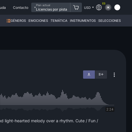
ES
Plan actual
uda
Contacto
USD
Licencias por pista
GÉNEROS
EMOCIONES
TEMÁTICA
INSTRUMENTOS
SELECCIONES
2:24
and light-hearted melody over a rhythm. Cute / Fun /