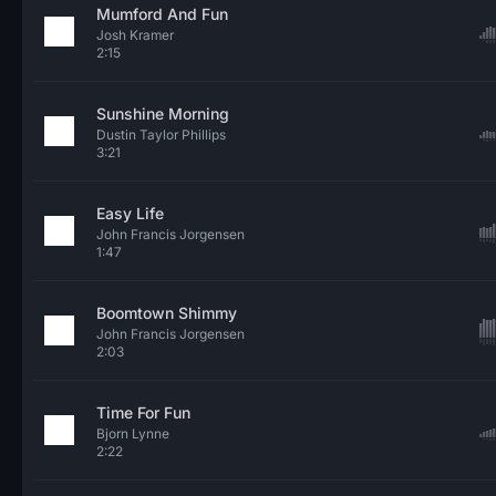
Mumford And Fun
Josh Kramer
2:15
Sunshine Morning
Dustin Taylor Phillips
3:21
Easy Life
John Francis Jorgensen
1:47
Boomtown Shimmy
John Francis Jorgensen
2:03
Time For Fun
Bjorn Lynne
2:22