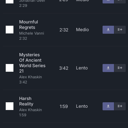
Jonathan Geer
2:29
Mournful
Regrets
Medio
2:32
Michele Vanni
2:32
Mysteries
Of Ancient
World Series
Lento
3:42
21
Alex Khaskin
3:42
Harsh
Reality
Lento
1:59
Alex Khaskin
1:59