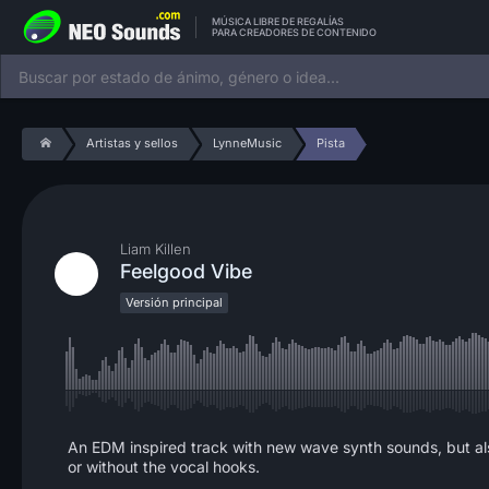
MÚSICA LIBRE DE REGALÍAS
PARA CREADORES DE CONTENIDO
Artistas y sellos
LynneMusic
Pista
Liam Killen
Feelgood Vibe
Versión principal
An EDM inspired track with new wave synth sounds, but also
or without the vocal hooks.