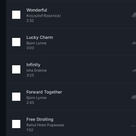
Wonderful
Krzysztof Rzeznicki
2:32
Lucky Charm
Bjorn Lynne
3:00
Infinity
Isha Erskine
3:23
Forward Together
Bjorn Lynne
2:45
Free Strolling
Rahul Hiren Popawala
1:52