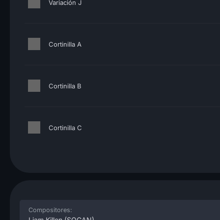
Variación J
Cortinilla A
Cortinilla B
Cortinilla C
Compositores:
Liam Killen
(SOCAN)