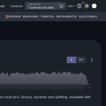
ES
Plan actual
uda
Contacto
USD
Licencias por pista
GÉNEROS
EMOCIONES
TEMÁTICA
INSTRUMENTOS
SELECCIONES
2:33
d vocal oh's. Groovy, dynamic and uplifting. Available with