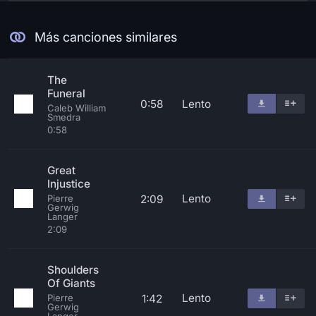
Más canciones similares
The
Funeral
0:58
Lento
Caleb William
Smedra
0:58
Great
Injustice
Lento
2:09
Pierre
Gerwig
Langer
2:09
Shoulders
Of Giants
Lento
1:42
Pierre
Gerwig