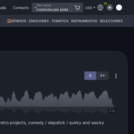
ES
Plan actual
uda
Contacto
USD
Licencias por pista
GÉNEROS
EMOCIONES
TEMÁTICA
INSTRUMENTOS
SELECCIONES
3:10
retro projects, comedy / slapstick / quirky and wacky