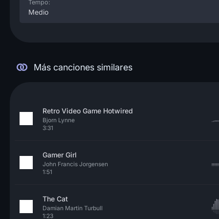
Tempo:
Medio
Más canciones similares
Retro Video Game Hotwired
Bjorn Lynne
3:31
Gamer Girl
John Francis Jorgensen
1:51
The Cat
Damian Martin Turbull
1:23