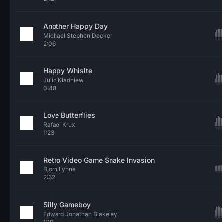
Another Happy Day
Michael Stephen Decker
2:06
Happy Whislte
Julio Kladniew
0:48
Love Butterflies
Rafael Krux
1:23
Retro Video Game Snake Invasion
Bjorn Lynne
2:32
Silly Gameboy
Edward Jonathan Blakeley
1:10