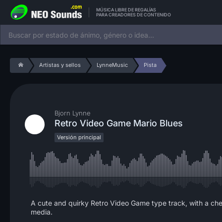
MÚSICA LIBRE DE REGALÍAS
PARA CREADORES DE CONTENIDO
Artistas y sellos
LynneMusic
Pista
Bjorn Lynne
Retro Video Game Mario Blues
Versión principal
A cute and quirky Retro Video Game type track, with a chee
media.