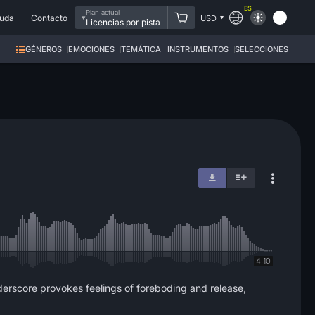
ES
Plan actual
uda
Contacto
USD
Licencias por pista
GÉNEROS
EMOCIONES
TEMÁTICA
INSTRUMENTOS
SELECCIONES
4:10
derscore provokes feelings of foreboding and release,