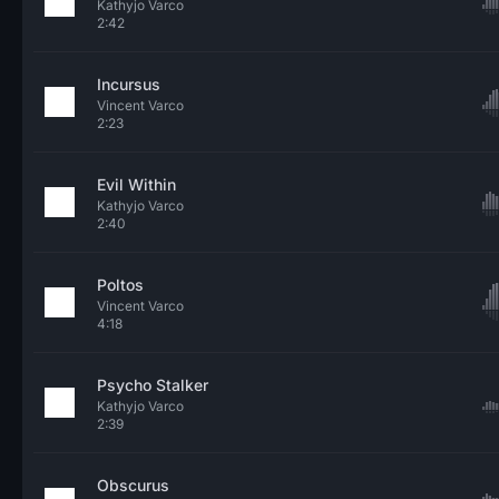
Kathyjo Varco
2:42
Incursus
Vincent Varco
2:23
Evil Within
Kathyjo Varco
2:40
Poltos
Vincent Varco
4:18
Psycho Stalker
Kathyjo Varco
2:39
Obscurus