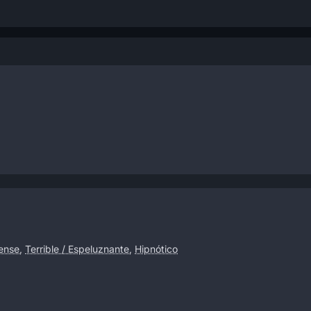
ense
,
Terrible / Espeluznante
,
Hipnótico