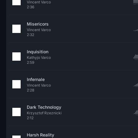
Vincent Varco
2:36
Misericors
Vincent Varco
2:32
Inquisition
Kathyjo Varco
2:59
Infernale
Vincent Varco
2:28
Dark Technology
Krzysztof Rzeznicki
2:12
Harsh Reality