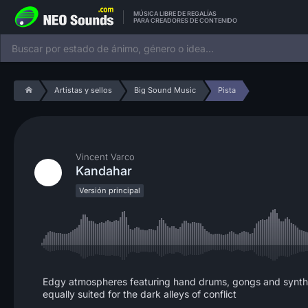
MÚSICA LIBRE DE REGALÍAS
PARA CREADORES DE CONTENIDO
Artistas y sellos
Big Sound Music
Pista
Vincent Varco
Kandahar
Versión principal
Edgy atmospheres featuring hand drums, gongs and synthesi
equally suited for the dark alleys of conflict