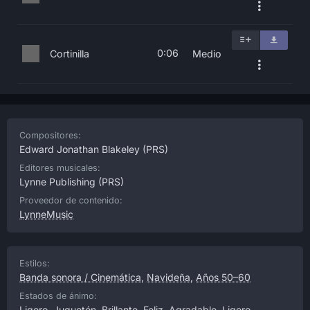
0:06
Cortinilla
Medio
Compositores:
Edward Jonathan Blakeley
(PRS)
Editores musicales:
Lynne Publishing
(PRS)
Proveedor de contenido:
LynneMusic
Estilos:
Banda sonora / Cinemática
,
Navideña
,
Años 50–60
Estados de ánimo:
Ligero
,
Juguetón
,
Brillante
,
Feliz
,
Agradable
,
Ligero
,