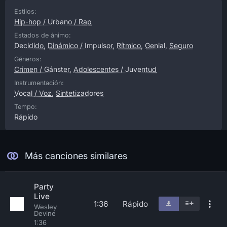
Estilos:
Hip-hop / Urbano / Rap
Estados de ánimo:
Decidido
,
Dinámico / Impulsor
,
Rítmico
,
Genial
,
Seguro
Géneros:
Crimen / Gánster
,
Adolescentes / Juventud
Instrumentación:
Vocal / Voz
,
Sintetizadores
Tempo:
Rápido
Más canciones similares
Party
Live
1:36
Rápido
Wesley
Devine
1:36