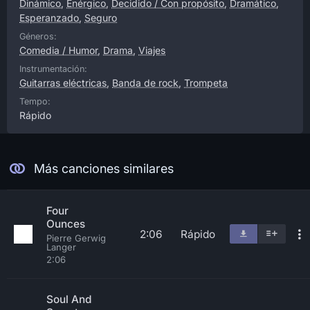
Dinámico
,
Enérgico
,
Decidido / Con propósito
,
Dramático
,
Esperanzado
,
Seguro
Géneros:
Comedia / Humor
,
Drama
,
Viajes
Instrumentación:
Guitarras eléctricas
,
Banda de rock
,
Trompeta
Tempo:
Rápido
Más canciones similares
Four
Ounces
2:06
Rápido
Pierre Gerwig
Langer
2:06
Soul And