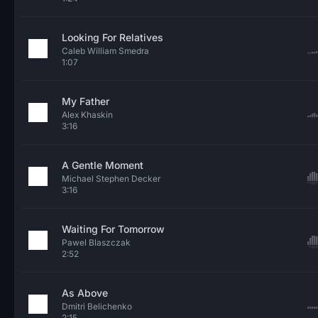
Looking For Relatives
Caleb William Smedra
1:07
My Father
Alex Khaskin
3:16
A Gentle Moment
Michael Stephen Decker
3:16
Waiting For Tomorrow
Pawel Blaszczak
2:52
As Above
Dmitri Belichenko
2:15