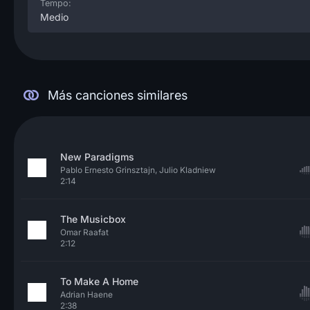
Tempo:
Medio
Más canciones similares
New Paradigms
Pablo Ernesto Grinsztajn, Julio Kladniew
2:14
The Musicbox
Omar Raafat
2:12
To Make A Home
Adrian Haene
2:38