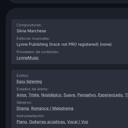
Compositores:
Silvia Marchese
Editores musicales:
Lynne Publishing (track not PRO registered)
(none)
Proveedor de contenido:
LynneMusic
Estilos:
Easy listening
Estados de ánimo:
Amor
,
Triste
,
Nostálgico
,
Suave
,
Pensativo
,
Esperanzado
,
T
Géneros:
Drama
,
Romance / Melodrama
Instrumentación:
Piano
,
Guitarras acústicas
,
Vocal / Voz