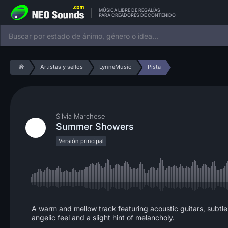
MÚSICA LIBRE DE REGALÍAS
PARA CREADORES DE CONTENIDO
Artistas y sellos
LynneMusic
Pista
Silvia Marchese
Summer Showers
Versión principal
A warm and mellow track featuring acoustic guitars, subtle 
angelic feel and a slight hint of melancholy.