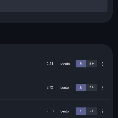
2:14
Medio
2:12
Lento
2:38
Lento