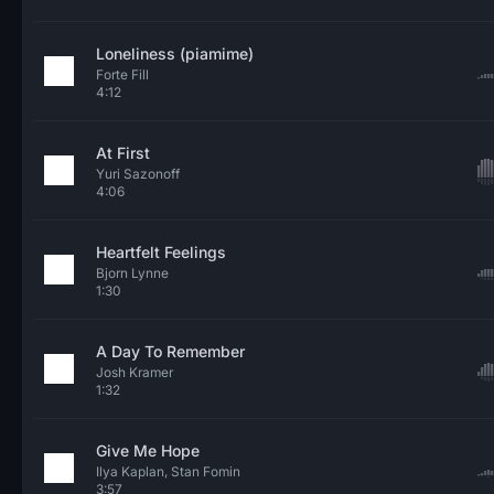
Loneliness (piamime)
Forte Fill
4:12
At First
Yuri Sazonoff
4:06
Heartfelt Feelings
Bjorn Lynne
1:30
A Day To Remember
Josh Kramer
1:32
Give Me Hope
Ilya Kaplan, Stan Fomin
3:57