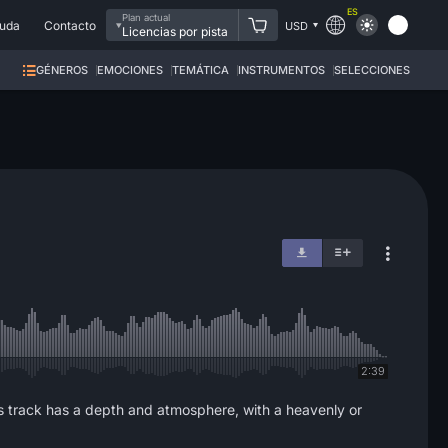
ES
Plan actual
uda
Contacto
USD
Licencias por pista
GÉNEROS
EMOCIONES
TEMÁTICA
INSTRUMENTOS
SELECCIONES
2:39
his track has a depth and atmosphere, with a heavenly or