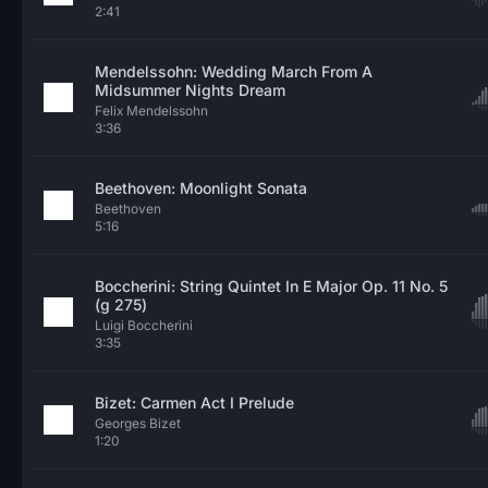
2:41
Mendelssohn: Wedding March From A
Midsummer Nights Dream
Felix Mendelssohn
3:36
Beethoven: Moonlight Sonata
Beethoven
5:16
Boccherini: String Quintet In E Major Op. 11 No. 5
(g 275)
Luigi Boccherini
3:35
Bizet: Carmen Act I Prelude
Georges Bizet
1:20