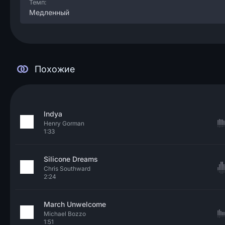
Темп:
Медленный
Похожие
Indya
Henry Gorman
1:33
Silicone Dreams
Chris Southward
2:24
March Unwelcome
Michael Bozzo
1:51