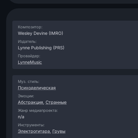
Композитор:
Wesley Devine
(IMRO)
Издатель:
Lynne Publishing
(PRS)
Провайдер:
LynneMusic
Муз. стиль:
Психоделическая
Эмоции:
Абстракция
,
Странные
Жанр медиапроекта:
n/a
Инструменты:
Электрогитара
,
Грувы