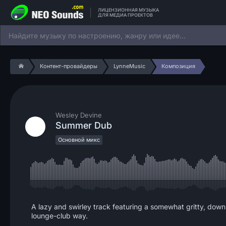
ЛИЦЕНЗИОННАЯ МУЗЫКА
ДЛЯ МЕДИА ПРОЕКТОВ
Контент-провайдеры
LynneMusic
Композиция
Wesley Devine
Summer Dub
Основной микс
A lazy and swirley track featuring a somewhat gritty, downbe
lounge-club way.