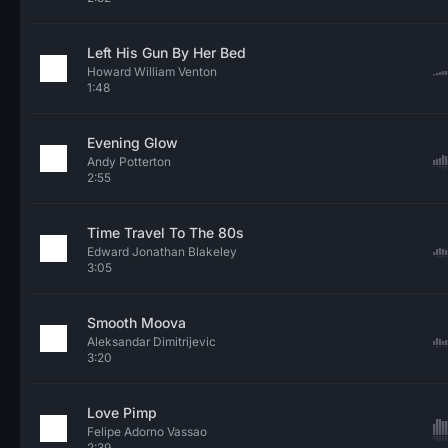
Left His Gun By Her Bed
Howard William Venton
1:48
Evening Glow
Andy Potterton
2:55
Time Travel To The 80s
Edward Jonathan Blakeley
3:05
Smooth Moova
Aleksandar Dimitrijevic
3:20
Love Pimp
Felipe Adorno Vassao
2:39