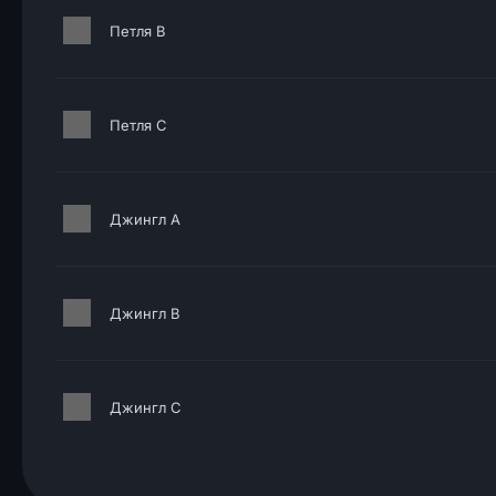
Петля B
Петля C
Джингл A
Джингл B
Джингл C