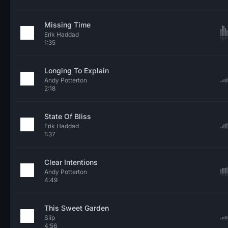
Missing Time
Erik Haddad
1:35
Longing To Explain
Andy Potterton
2:18
State Of Bliss
Erik Haddad
1:37
Clear Intentions
Andy Potterton
4:49
This Sweet Garden
Slip
4:56