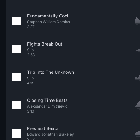
Fundamentally Cool
Stephen William Cornish
2:37
Fights Break Out
Slip
2:58
Trip Into The Unknown
Slip
4:19
Closing Time Beats
Aleksandar Dimitrijevic
3:10
Freshest Beatz
Edward Jonathan Blakeley
2:32