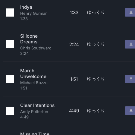
Indya
ゆっくり
1:33
Henry Gorman
1:33
Silicone
Dreams
ゆっくり
2:24
Chris Southward
2:24
March
Unwelcome
ゆっくり
1:51
Michael Bozzo
1:51
Clear Intentions
ゆっくり
4:49
Andy Potterton
4:49
Missing Time