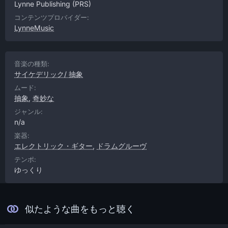
Lynne Publishing
(PRS)
コンテンツプロバイダー:
LynneMusic
音楽の種類:
サイケデリック/ 抽象
ムード:
抽象
,
奇妙な
ジャンル:
n/a
楽器:
エレクトリック・ギター
,
ドラムグルーヴ
テンポ:
ゆっくり
似たような曲をもっと聴く