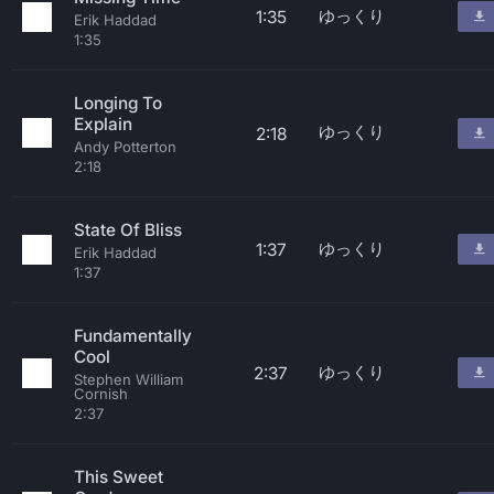
ゆっくり
1:35
Erik Haddad
1:35
Longing To
Explain
ゆっくり
2:18
Andy Potterton
2:18
State Of Bliss
ゆっくり
1:37
Erik Haddad
1:37
Fundamentally
Cool
ゆっくり
2:37
Stephen William
Cornish
2:37
This Sweet