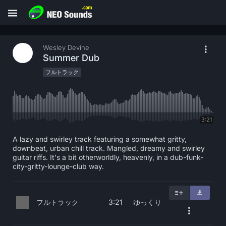
Wesley Devine
Summer Dub
フルトラック
3:21
A lazy and swirley track featuring a somewhat gritty,
downbeat, urban chill track. Mangled, dreamy and swirley
guitar riffs. It's a bit otherworldly, heavenly, in a dub-funk-
city-gritty-lounge-club way.
フルトラック
ゆっくり
3:21