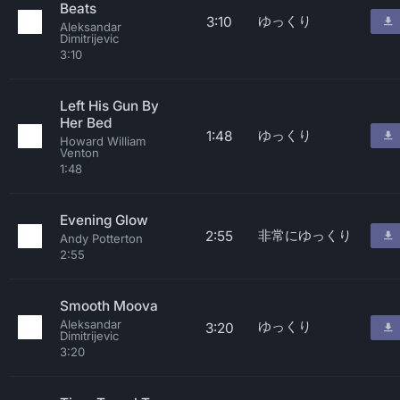
Beats
ゆっくり
3:10
Aleksandar
Dimitrijevic
3:10
Left His Gun By
Her Bed
ゆっくり
1:48
Howard William
Venton
1:48
Evening Glow
非常にゆっくり
2:55
Andy Potterton
2:55
Smooth Moova
Aleksandar
ゆっくり
3:20
Dimitrijevic
3:20