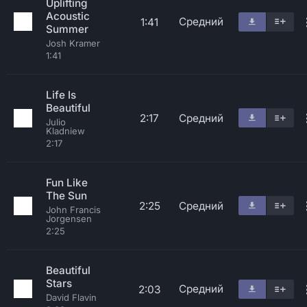
Uplifting
Acoustic
Средний
1:41
Summer
Josh Kramer
1:41
Life Is
Beautiful
2:17
Средний
Julio
Kladniew
2:17
Fun Like
The Sun
2:25
Средний
John Francis
Jorgensen
2:25
Beautiful
Stars
Средний
2:03
David Flavin