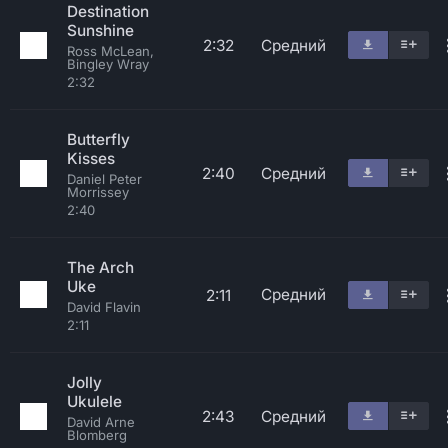
Destination
Sunshine
2:32
Средний
Ross McLean,
Bingley Wray
2:32
Butterfly
Kisses
2:40
Средний
Daniel Peter
Morrissey
2:40
The Arch
Uke
Средний
2:11
David Flavin
2:11
Jolly
Ukulele
2:43
Средний
David Arne
Blomberg