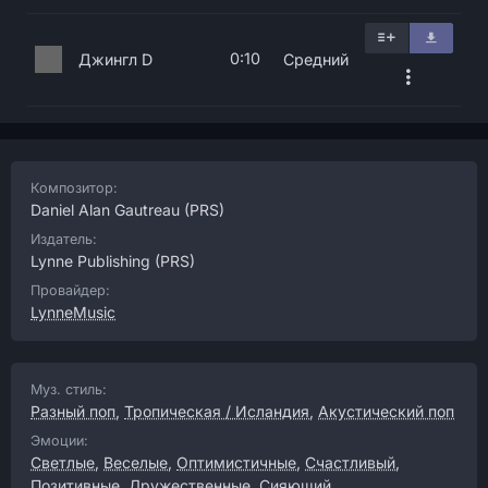
0:10
Джингл D
Средний
Композитор:
Daniel Alan Gautreau
(PRS)
Издатель:
Lynne Publishing
(PRS)
Провайдер:
LynneMusic
Муз. стиль:
Разный поп
,
Тропическая / Исландия
,
Акустический поп
Эмоции:
Светлые
,
Веселые
,
Оптимистичные
,
Счастливый
,
Позитивные
,
Дружественные
,
Сияющий