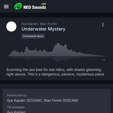
Ilya Kaplan, Stan Fomin
Underwater Mystery
Основной микс
1:35
Scanning the sea bed for lost relics, with sharks glooming
right above, This is a dangerous, pensive, mysterious piece
Композитор:
Ilya Kaplan
(SOCAN),
Stan Fomin
(SOCAN)
Провайдер:
Ilya Kaplan