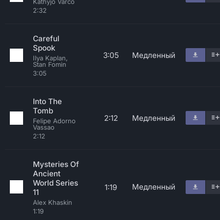
Kathyjo Varco
2:32
Careful
Spook
3:05
Медленный
Ilya Kaplan,
Stan Fomin
3:05
Into The
Tomb
2:12
Медленный
Felipe Adorno
Vassao
2:12
Mysteries Of
Ancient
World Series
Медленный
1:19
11
Alex Khaskin
1:19