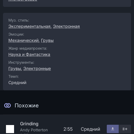
Муз. стиль:
Экспериментальная
,
Электронная
Эмоции:
Механический
,
Грувы
Жанр медиапроекта:
Наука и Фантастика
Инструменты:
Грувы
,
Электронные
Темп:
Средний
Похожие
Grinding
2:55
Средний
Andy Potterton