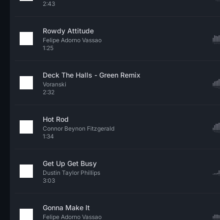
2:43
Rowdy Attitude
Felipe Adorno Vassao
1:25
Deck The Halls - Green Remix
Voranski
2:32
Hot Rod
Connor Beynon Fitzgerald
1:34
Get Up Get Busy
Dustin Taylor Phillips
3:03
Gonna Make It
Felipe Adorno Vassao