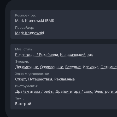
Композитор:
Mark Krurnowski
(BMI)
Провайдер:
Mark Krurnowski
Муз. стиль:
Рок-н-ролл / Рокабилли
,
Классический рок
Эмоции:
Динамичные
,
Оживленные
,
Веселые
,
Игривые
,
Оптимис
Жанр медиапроекта:
Спорт
,
Путешествия
,
Рекламные
Инструменты:
Драйв-гитара / рифы
,
Драйв-гитара / соло
,
Электрогит
Темп:
Быстрый