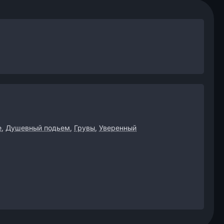
е
,
Душевный подьем
,
Грувы
,
Уверенный