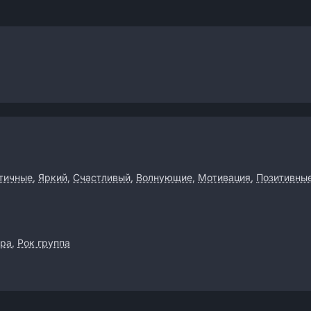
тичные
,
Яркий
,
Счастливый
,
Волнующие
,
Мотивация
,
Позитивны
ара
,
Рок группа