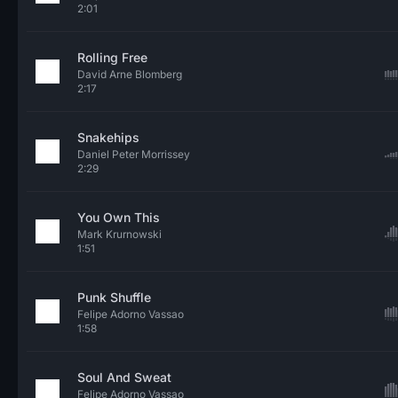
2:01
Rolling Free
David Arne Blomberg
2:17
Snakehips
Daniel Peter Morrissey
2:29
You Own This
Mark Krurnowski
1:51
Punk Shuffle
Felipe Adorno Vassao
1:58
Soul And Sweat
Felipe Adorno Vassao