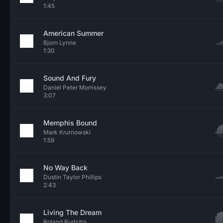
1:45
American Summer
Bjorn Lynne
1:30
Sound And Fury
Daniel Peter Morrissey
3:07
Memphis Bound
Mark Krurnowski
1:59
No Way Back
Dustin Taylor Phillips
2:43
Living The Dream
Roland Rudzitis