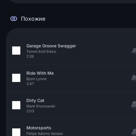
Похожие
Garage Groove Swagger
Tommi Emil Erkko
2:26
Ride With Me
Bjorn Lynne
2:47
Dirty Cat
Mark Krurnowski
2:03
Motorsports
Felipe Adorno Vassao