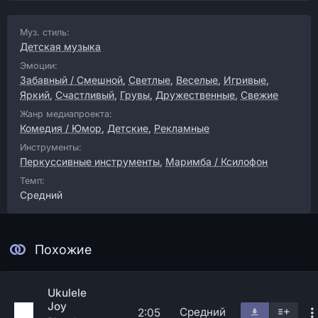
Муз. стиль:
Детская музыка
Эмоции:
Забавный / Смешной
,
Светлые
,
Веселые
,
Игривые
,
Яркий
,
Счастливый
,
Грувы
,
Дружественные
,
Свежие
Жанр медиапроекта:
Комедия / Юмор
,
Детские
,
Рекламные
Инструменты:
Перкуссивные инструменты
,
Маримба / Ксилофон
Темп:
Средний
Похожие
Ukulele
Joy
Средний
2:05