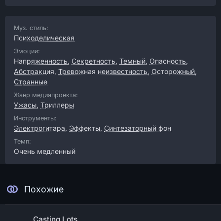
Муз. стиль:
Психоделическая
Эмоции:
Напряженность
,
Секретность
,
Темный
,
Опасность
,
Абстракция
,
Тревожная неизвестность
,
Осторожный
,
Странные
Жанр медиапроекта:
Ужасы
,
Триллеры
Инструменты:
Электрогитара
,
Эффекты
,
Синтезаторный фон
Темп:
Очень медленный
Похожие
Casting Lots