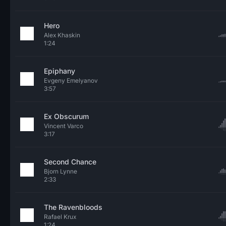
Hero
Alex Khaskin
1:24
Epiphany
Evgeny Emelyanov
3:57
Ex Obscurum
Vincent Varco
3:17
Second Chance
Bjorn Lynne
2:33
The Ravenbloods
Rafael Krux
1:24