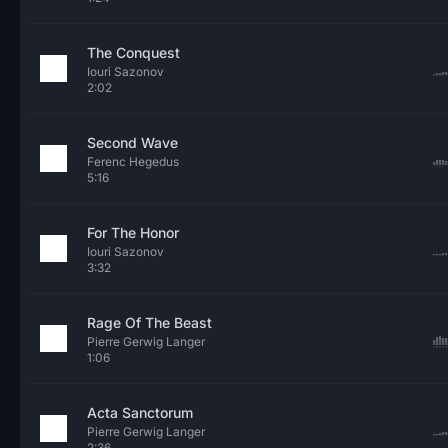
The Conquest
Iouri Sazonov
2:02
Second Wave
Ferenc Hegedus
5:16
For The Honor
Iouri Sazonov
3:32
Rage Of The Beast
Pierre Gerwig Langer
1:06
Acta Sanctorum
Pierre Gerwig Langer
2:36