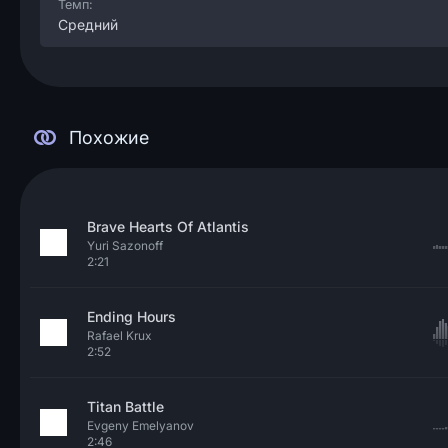
Темп:
Средний
Похожие
Brave Hearts Of Atlantis
Yuri Sazonoff
2:21
Ending Hours
Rafael Krux
2:52
Titan Battle
Evgeny Emelyanov
2:46