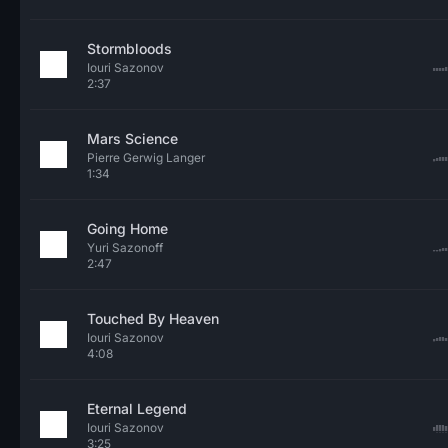
Stormbloods
Iouri Sazonov
2:37
Mars Science
Pierre Gerwig Langer
1:34
Going Home
Yuri Sazonoff
2:47
Touched By Heaven
Iouri Sazonov
4:08
Eternal Legend
Iouri Sazonov
3:25