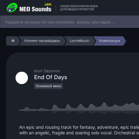
ЛИЦЕНЗИОННАЯ МУЗЫКА
ДЛЯ МЕДИА ПРОЕКТОВ
Контент-провайдеры
LynneMusic
Композиция
Iouri Sazonov
End Of Days
Основной микс
An epic and rousing track for fantasy, adventure, epic trai
with an angelic, fragile and soaring solo vocal. Orchestral 