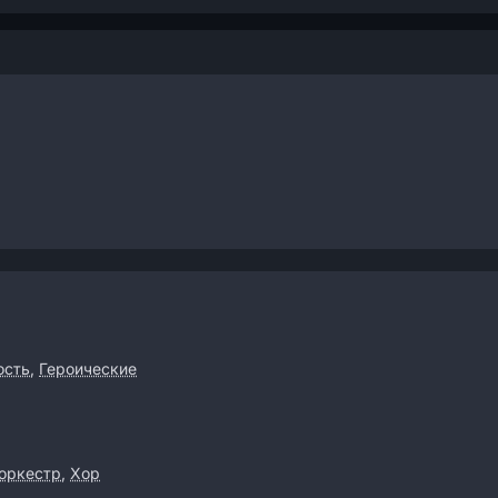
ость
,
Героические
оркестр
,
Хор