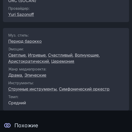
ORC
(SOCAN)
Провайдер:
Yuri Sazonoff
Муз. стиль:
Период барокко
Эмоции:
Светлые
,
Игривые
,
Счастливый
,
Волнующие
,
Аристократический
,
Церемония
Жанр медиапроекта:
Драма
,
Эпические
Инструменты:
Струнные инструменты
,
Симфонический оркестр
Темп:
Средний
Похожие