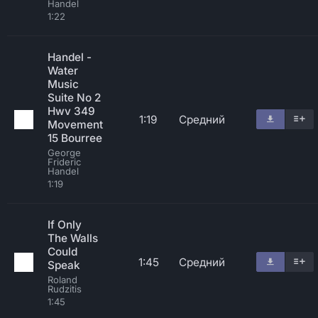
Handel
1:22
Handel -
Water
Music
Suite No 2
Hwv 349
1:19
Средний
Movement
15 Bourree
George
Frideric
Handel
1:19
If Only
The Walls
Could
1:45
Средний
Speak
Roland
Rudzitis
1:45