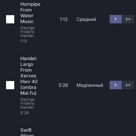
Hornpipe
From
Water
1:13
Средний
Music
George
Frideric
Handel
1:13
Handel:
Largo
From
Xerxes
Hwv 40
5:26
Медленный
(ombra
Mai Fu)
George
Frideric
Handel
5:26
Swift
Wings