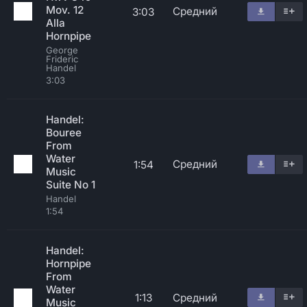
Mov. 12
Средний
3:03
Alla
Hornpipe
George
Frideric
Handel
3:03
Handel:
Bouree
From
Water
Средний
1:54
Music
Suite No 1
Handel
1:54
Handel:
Hornpipe
From
Water
1:13
Средний
Music