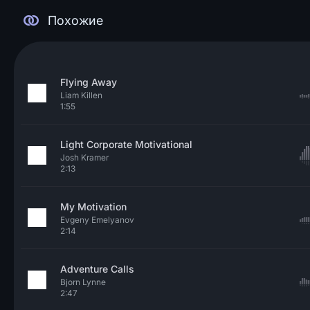
Похожие
Flying Away
Liam Killen
1:55
Light Corporate Motivational
Josh Kramer
2:13
My Motivation
Evgeny Emelyanov
2:14
Adventure Calls
Bjorn Lynne
2:47