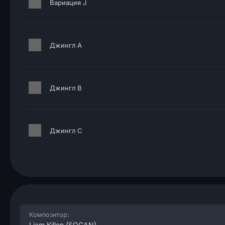
Вариация J
Джингл A
Джингл B
Джингл C
Композитор:
Liam Killen
(SOCAN)