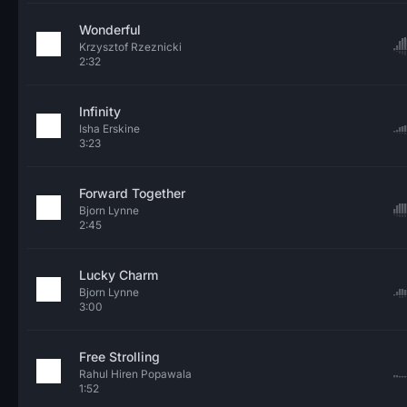
Wonderful
Krzysztof Rzeznicki
2:32
Infinity
Isha Erskine
3:23
Forward Together
Bjorn Lynne
2:45
Lucky Charm
Bjorn Lynne
3:00
Free Strolling
Rahul Hiren Popawala
1:52