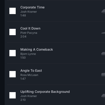
Corporate Time
Josh Kramer
1:48
Cool It Down
Piotr Pacyna
2:04
Making A Comeback
Bjorn Lynne
1:50
Angle To East
Ross McLean
1:47
Uplifting Corporate Background
Josh Kramer
2:10