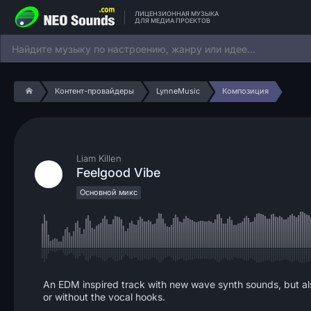
ЛИЦЕНЗИОННАЯ МУЗЫКА
ДЛЯ МЕДИА ПРОЕКТОВ
Контент-провайдеры
LynneMusic
Композиция
Liam Killen
Feelgood Vibe
Основной микс
An EDM inspired track with new wave synth sounds, but also
or without the vocal hooks.