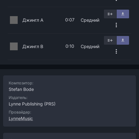
0:07
Джингл A
Средний
0:10
Джингл B
Средний
Композитор:
Stefan Bode
Издатель:
Lynne Publishing
(PRS)
Провайдер:
LynneMusic