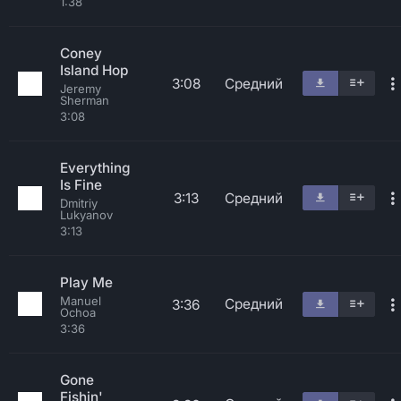
1:38
Coney
Island Hop
3:08
Средний
Jeremy
Sherman
3:08
Everything
Is Fine
3:13
Средний
Dmitriy
Lukyanov
3:13
Play Me
Manuel
Средний
3:36
Ochoa
3:36
Gone
Fishin'